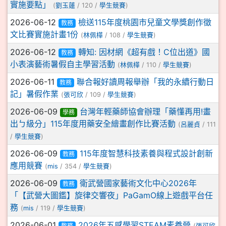
實施要點」
(
劉玉蓮
/ 120 /
學生競賽
)
2026-06-12
檢送115年度桃園市兒童文學獎創作徵
教務
文比賽實施計畫1份
(
林佩樺
/ 108 /
學生競賽
)
2026-06-12
轉知: 因材網《超有戲！C位出道》國
教務
小表演藝術暑假自主學習活動
(
林佩樺
/ 110 /
學生競賽
)
2026-06-11
聯合報好讀周報舉辦「我的永續行動日
教務
記」暑假作業
(
張可欣
/ 109 /
學生競賽
)
2026-06-09
台灣年輕藥師協會辦理「藥懂再用!畫
學務
出ㄅ級分」115年度用藥安全繪畫創作比賽活動
(
呂麗貞
/ 111
/
學生競賽
)
2026-06-09
115年度智慧科技素養與程式設計創新
教務
應用競賽
(
mis
/ 354 /
學生競賽
)
2026-06-09
衛武營國家藝術文化中心2026年
教務
「【武營大圖鑑】旋律交響夜」PaGamO線上遊戲平台任
務
(
mis
/ 119 /
學生競賽
)
2026-06-01
2026年五感學習STEAM素養營
教務
(
張可欣