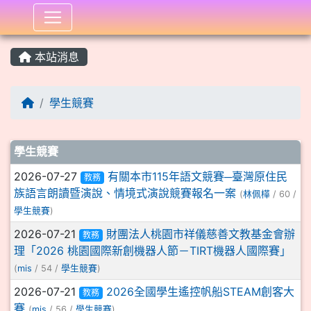
:::
本站消息
學生競賽
文章列表
學生競賽
2026-07-27
有關本市115年語文競賽─臺灣原住民
教務
族語言朗讀暨演說、情境式演說競賽報名一案
(
林佩樺
/ 60 /
學生競賽
)
2026-07-21
財團法人桃園市祥儀慈善文教基金會辦
教務
理「2026 桃園國際新創機器人節－TIRT機器人國際賽」
(
mis
/ 54 /
學生競賽
)
2026-07-21
2026全國學生遙控帆船STEAM創客大
教務
賽
(
mis
/ 56 /
學生競賽
)