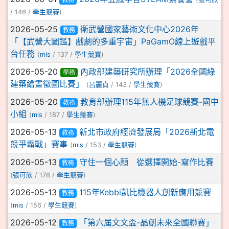
/ 146 /
學生競賽
)
2026-05-25
衛武營國家藝術文化中心2026年
教務
「【武營大圖鑑】戲劇的多重宇宙」PaGamO線上遊戲平
台任務
(
mis
/ 137 /
學生競賽
)
2026-05-20
內政部建築研究所辦理「2026全國綠
學務
建築繪畫徵圖比賽」
(
呂麗貞
/ 143 /
學生競賽
)
2026-05-20
教育部辦理115年無人機足球競賽-國中
教務
小組
(
mis
/ 187 /
學生競賽
)
2026-05-13
新北市政府經濟發展局「2026新北電
教務
競爭霸戰」賽事
(
mis
/ 153 /
學生競賽
)
2026-05-13
守住一個心願 從選擇開始-寫作比賽
教務
(
張可欣
/ 176 /
學生競賽
)
2026-05-13
115年Kebbi凱比機器人創新應用競賽
教務
(
mis
/ 156 /
學生競賽
)
2026-05-12
「第六屆文文盃-晶創未來全國聯賽」
教務