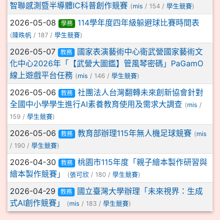
智聯感測暨半導體IC科普創作競賽
(
mis
/ 154 /
學生競賽
)
2026-05-08
114學年度四年級躲避球比賽時間表
學務
(
陳昳帆
/ 187 /
學生競賽
)
2026-05-07
國家表演藝術中心衛武營國家藝術文
教務
化中心2026年「【武營大圖鑑】管風琴密碼」PaGamO
線上遊戲平台任務
(
mis
/ 146 /
學生競賽
)
2026-05-06
社團法人台灣翻轉未來創新協會針對
教務
全國中小學學生進行AI素養教育使用及需求大調查
(
mis
/
159 /
學生競賽
)
2026-05-06
教育部辦理115年無人機足球競賽
教務
(
mis
/ 190 /
學生競賽
)
2026-04-30
桃園市115年度「親子繪本製作研習與
教務
繪本製作競賽」
(
張可欣
/ 180 /
學生競賽
)
2026-04-29
國立臺灣大學辦理「未來視界：生成
教務
式AI創作競賽」
(
mis
/ 183 /
學生競賽
)