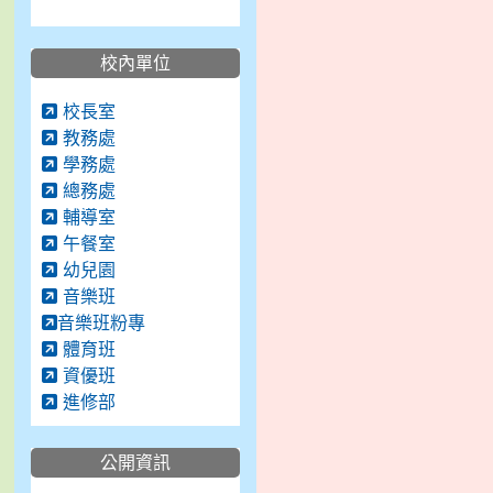
校內單位
校長室
教務處
學務處
總務處
輔導室
午餐室
幼兒園
音樂班
音樂班粉專
體育班
資優班
進修部
公開資訊