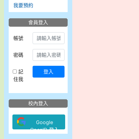
我要預約
會員登入
帳號
密碼
記
登入
住我
校內登入
Google
OpenID 登入