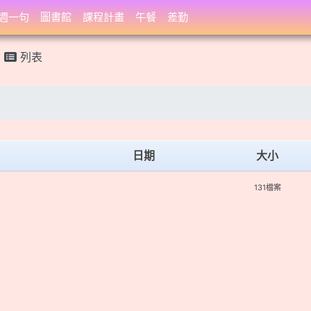
週一句
圖書館
課程計畫
午餐
差勤
列表
日期
大小
131檔案