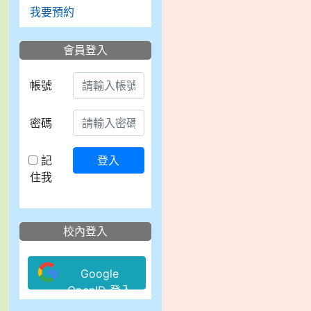
我要預約
會員登入
帳號
密碼
記
登入
住我
校內登入
Google
OpenID 登入