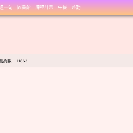
週一句
圖書館
課程計畫
午餐
差勤
 | 點閱數： 11863