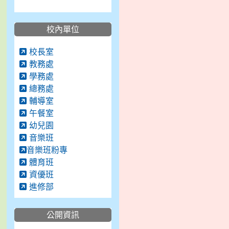
校內單位
校長室
教務處
學務處
總務處
輔導室
午餐室
幼兒園
音樂班
音樂班粉專
體育班
資優班
進修部
公開資訊