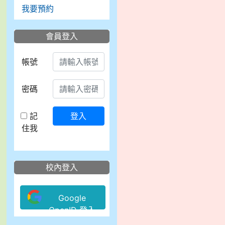
我要預約
會員登入
帳號
密碼
記
登入
住我
校內登入
Google
OpenID 登入