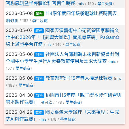
智聯感測暨半導體IC科普創作競賽
(
mis
/ 150 /
學生競賽
)
2026-05-08
114學年度四年級躲避球比賽時間表
學務
(
陳昳帆
/ 182 /
學生競賽
)
2026-05-07
國家表演藝術中心衛武營國家藝術文
教務
化中心2026年「【武營大圖鑑】管風琴密碼」PaGamO
線上遊戲平台任務
(
mis
/ 145 /
學生競賽
)
2026-05-06
社團法人台灣翻轉未來創新協會針對
教務
全國中小學學生進行AI素養教育使用及需求大調查
(
mis
/
157 /
學生競賽
)
2026-05-06
教育部辦理115年無人機足球競賽
教務
(
mis
/ 188 /
學生競賽
)
2026-04-30
桃園市115年度「親子繪本製作研習與
教務
繪本製作競賽」
(
張可欣
/ 178 /
學生競賽
)
2026-04-29
國立臺灣大學辦理「未來視界：生成
教務
式AI創作競賽」
(
mis
/ 178 /
學生競賽
)