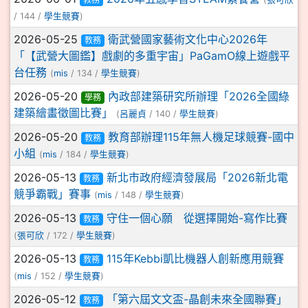
/ 144 /
學生競賽
)
2026-05-25
衛武營國家藝術文化中心2026年
教務
「【武營大圖鑑】戲劇的多重宇宙」PaGamO線上遊戲平
台任務
(
mis
/ 134 /
學生競賽
)
2026-05-20
內政部建築研究所辦理「2026全國綠
學務
建築繪畫徵圖比賽」
(
呂麗貞
/ 140 /
學生競賽
)
2026-05-20
教育部辦理115年無人機足球競賽-國中
教務
小組
(
mis
/ 184 /
學生競賽
)
2026-05-13
新北市政府經濟發展局「2026新北電
教務
競爭霸戰」賽事
(
mis
/ 148 /
學生競賽
)
2026-05-13
守住一個心願 從選擇開始-寫作比賽
教務
(
張可欣
/ 172 /
學生競賽
)
2026-05-13
115年Kebbi凱比機器人創新應用競賽
教務
(
mis
/ 152 /
學生競賽
)
2026-05-12
「第六屆文文盃-晶創未來全國聯賽」
教務