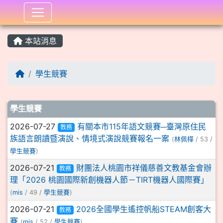
:::
本站消息
學生競賽
文章列表
學生競賽
2026-07-27
有關本市115年語文競賽─臺灣原住民
教務
族語言朗讀暨演說、情境式演說競賽報名一案
(
林佩樺
/ 53 /
學生競賽
)
2026-07-21
財團法人桃園市祥儀慈善文教基金會辦
教務
理「2026 桃園國際新創機器人節－TIRT機器人國際賽」
(
mis
/ 49 /
學生競賽
)
2026-07-21
2026全國學生遙控帆船STEAM創客大
教務
賽
(
mis
/ 52 /
學生競賽
)