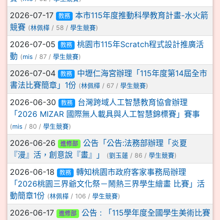
2026-07-17
本市115年度推動科學教育計畫-水火箭
教務
競賽
(
林佩樺
/ 58 /
學生競賽
)
2026-07-05
桃園市115年Scratch程式設計推廣活
教務
動
(
mis
/ 87 /
學生競賽
)
2026-07-04
中壢仁海宮辦理「115年度第14屆全市
教務
書法比賽簡章」1份
(
林佩樺
/ 67 /
學生競賽
)
2026-06-30
台灣跨域人工智慧教育協會辦理
教務
「2026 MIZAR 國際無人載具與人工智慧錦標賽」賽事
(
mis
/ 80 /
學生競賽
)
2026-06-26
公告「公告:法務部辦理「炎夏
進修部
『漫』活，創意說『畫』」
(
劉玉蓮
/ 86 /
學生競賽
)
2026-06-18
轉知桃園市政府客家事務局辦理
教務
「2026桃園三界爺文化祭－鬧熱三界學生繪畫 比賽」活
動簡章1份
(
林佩樺
/ 106 /
學生競賽
)
2026-06-17
公告 : 「115學年度全國學生美術比賽
進修部