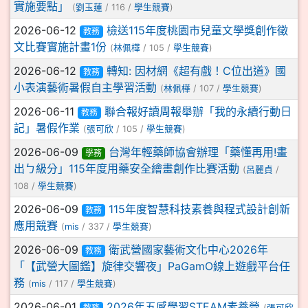
實施要點」
(
劉玉蓮
/ 116 /
學生競賽
)
2026-06-12
檢送115年度桃園市兒童文學獎創作徵
教務
文比賽實施計畫1份
(
林佩樺
/ 105 /
學生競賽
)
2026-06-12
轉知: 因材網《超有戲！C位出道》國
教務
小表演藝術暑假自主學習活動
(
林佩樺
/ 107 /
學生競賽
)
2026-06-11
聯合報好讀周報舉辦「我的永續行動日
教務
記」暑假作業
(
張可欣
/ 105 /
學生競賽
)
2026-06-09
台灣年輕藥師協會辦理「藥懂再用!畫
學務
出ㄅ級分」115年度用藥安全繪畫創作比賽活動
(
呂麗貞
/
108 /
學生競賽
)
2026-06-09
115年度智慧科技素養與程式設計創新
教務
應用競賽
(
mis
/ 337 /
學生競賽
)
2026-06-09
衛武營國家藝術文化中心2026年
教務
「【武營大圖鑑】旋律交響夜」PaGamO線上遊戲平台任
務
(
mis
/ 117 /
學生競賽
)
2026-06-01
2026年五感學習STEAM素養營
教務
(
張可欣