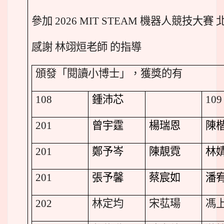
參加 2026 MIT STEAM 機器人競技大賽 
感謝 林翊烜老師 的指導
頒發「閱讀小博士」，獲獎的有
108
鍾沛芯
109
201
曾宇霆
楊瑞恩
陳
201
鄭予岑
陳靚霓
林
201
張予馨
蔡宸如
潘
202
林定均
宋苰瑒
馮