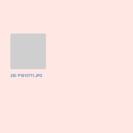
28) P1610711.JPG