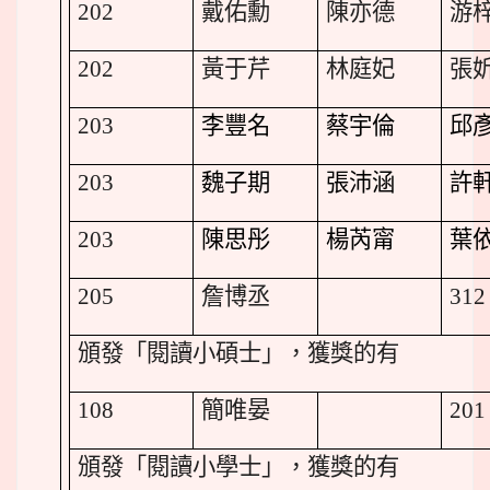
202
戴佑勳
陳亦德
游
202
黃于芹
林庭妃
張
203
李豐名
蔡宇倫
邱
203
魏子期
張沛涵
許
203
陳思彤
楊芮甯
葉
205
詹博丞
312
頒發「閱讀小碩士」，獲獎的有
108
簡唯晏
201
頒發「閱讀小學士」，獲獎的有