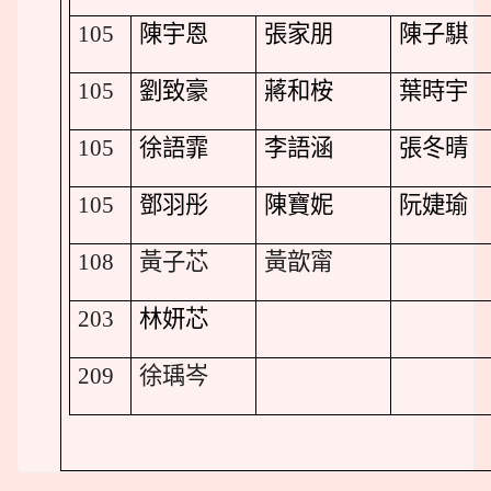
105
陳宇恩
張家朋
陳子騏
105
劉致豪
蔣和桉
葉時宇
105
徐語霏
李語涵
張冬晴
105
鄧羽彤
陳寶妮
阮婕瑜
108
黃子芯
黃歆甯
203
林妍芯
209
徐瑀岑