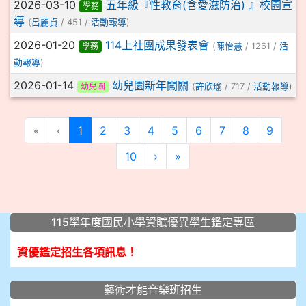
2026-03-10
五年級『性教育(含愛滋防治) 』校園宣
學務
導
(
呂麗貞
/ 451 /
活動報導
)
2026-01-20
114上社團成果發表會
學務
(
陳怡慧
/ 1261 /
活
動報導
)
2026-01-14
幼兒園新年闖關
幼兒園
(
許欣瑜
/ 717 /
活動報導
)
(current)
«
‹
1
2
3
4
5
6
7
8
9
10
›
»
:::
115學年度國民小學資賦優異學生鑑定專區
資優鑑定招生各項訊息！
藝術才能音樂班招生