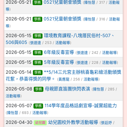
2026-05-21
0521兒童朝會頒獎
學務
(
陳怡慧
/ 317 /
活動報
導
)
2026-05-21
0521兒童朝會頒獎
學務
(
陳怡慧
/ 316 /
活動報
導
)
2026-05-15
環境教育課程-八塊厝民俗村-507、
學務
506與605
(
張達達
/ 253 /
活動報導
)
2026-05-15
6年級反毒宣導
學務
(
張達達
/ 242 /
活動報導
)
2026-05-15
5年級反毒宣導
學務
(
張達達
/ 228 /
活動報導
)
2026-05-14
**5/14三元宮主辦桃喜龜彩繪活動頒獎
學務
花絮，恭喜得獎的同學。
(
黃應龍
/ 256 /
活動報導
)
2026-05-08
母親節直笛團快閃表演
學務
(
陳怡慧
/ 285 /
活動報導
)
2026-05-07
114學年度品格話劇宣導-誠實超能力
學務
(
陳怡慧
/ 693 /
活動報導
)
2026-04-30
幼兒園校外教學活動報導
幼兒園
(
張廷妤
/