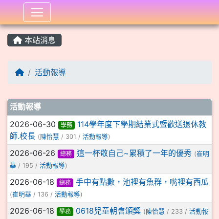
:::
本站消息
活動報導
文章列表
活動報導
2026-06-30
114學年度下學期結業式暨歡送退休教
學務
師.校長
(
陳怡慧
/ 301 /
活動報導
)
2026-06-26
這一杯敬自己~累積了一年的優秀
總務
(
崔明
華
/ 195 /
活動報導
)
2026-06-18
手中有點數，池裡有魚群，嘴裡有西瓜
總務
(
崔明華
/ 136 /
活動報導
)
2026-06-18
0618兒童朝會頒獎
學務
(
陳怡慧
/ 233 /
活動報