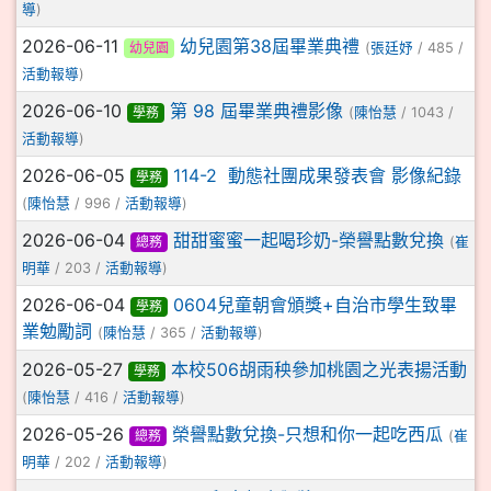
導
)
2026-06-11
幼兒園第38屆畢業典禮
幼兒園
(
張廷妤
/ 485 /
活動報導
)
2026-06-10
第 98 屆畢業典禮影像
學務
(
陳怡慧
/ 1043 /
活動報導
)
2026-06-05
114-2 動態社團成果發表會 影像紀錄
學務
(
陳怡慧
/ 996 /
活動報導
)
2026-06-04
甜甜蜜蜜一起喝珍奶-榮譽點數兌換
總務
(
崔
明華
/ 203 /
活動報導
)
2026-06-04
0604兒童朝會頒獎+自治市學生致畢
學務
業勉勵詞
(
陳怡慧
/ 365 /
活動報導
)
2026-05-27
本校506胡雨秧參加桃園之光表揚活動
學務
(
陳怡慧
/ 416 /
活動報導
)
2026-05-26
榮譽點數兌換-只想和你一起吃西瓜
總務
(
崔
明華
/ 202 /
活動報導
)