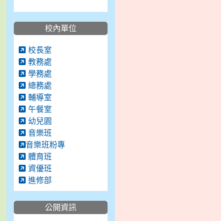
校內單位
校長室
教務處
學務處
總務處
輔導室
午餐室
幼兒園
音樂班
音樂班粉專
體育班
資優班
進修部
公開資訊