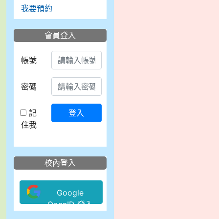
我要預約
會員登入
帳號
密碼
記
登入
住我
校內登入
Google
OpenID 登入