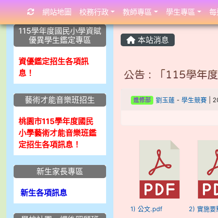
網站地圖
校務行政
教師專區
學生專區
每
:::
:::
:::
115學年度國民小學資賦
優異學生鑑定專區
本站消息
資優鑑定招生各項訊
息！
公告 : 「115學
藝術才能音樂班招生
進修部
劉玉蓮
-
學生競賽
| 2
桃園市115學年度國民
小學藝術才能音樂班鑑
定招生各項訊息！
新生家長專區
新生各項訊息
1) 公文.pdf
2) 實施要點