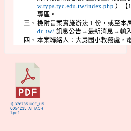
w.typs.tyc.edu.tw/index.php
）【1
專區。
三、
檢附旨案實施辦法 1 份，或至本
du.tw/
訊息公告→最新消息→輸入
四、
本案聯絡人：大勇國小教務處，電話(03
1) 376735100E_115
0054235_ATTACH
1.pdf