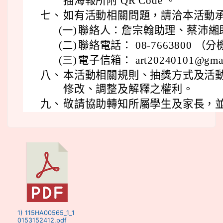
描海報所附 QR Code 。
七、
如有活動相關問題，請洽本活動
(一)
聯絡人：詹宗翰助理、蔡沛緗
(二)
聯絡電話： 08-7663800 （分機
(三)
電子信箱： art20240101@gmai
八、
本活動相關規則、抽獎方式及活
修改、調整及解釋之權利。
九、
敬請協助轉知所屬學生及家長，
1) 115HA00565_1_1
0153152412.pdf