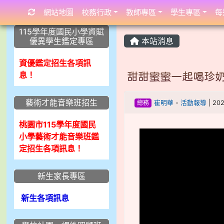
網站地圖
校務行政
教師專區
學生專區
每
:::
:::
:::
115學年度國民小學資賦
優異學生鑑定專區
本站消息
資優鑑定招生各項訊
息！
甜甜蜜蜜一起喝珍奶
藝術才能音樂班招生
總務
崔明華
-
活動報導
| 20
桃園市115學年度國民
小學藝術才能音樂班鑑
定招生各項訊息！
新生家長專區
新生各項訊息