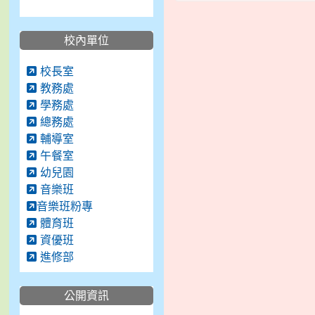
校內單位
校長室
教務處
學務處
總務處
輔導室
午餐室
幼兒園
音樂班
音樂班粉專
體育班
資優班
進修部
公開資訊