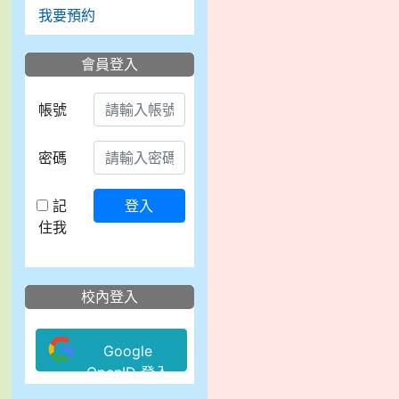
我要預約
會員登入
帳號
密碼
記
登入
住我
校內登入
Google
OpenID 登入