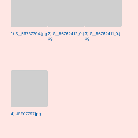
1) S__56737794.jpg
2) S__56762412_0.j
3) S__56762411_0.j
pg
pg
4) JEF07797.jpg