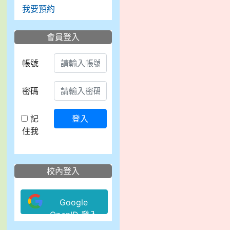
我要預約
會員登入
帳號
密碼
記
登入
住我
校內登入
Google
OpenID 登入