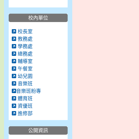
校內單位
校長室
教務處
學務處
總務處
輔導室
午餐室
幼兒園
音樂班
音樂班粉專
體育班
資優班
進修部
公開資訊