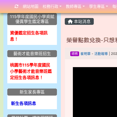
網站地圖
校務行政
教師專區
學生專區
每
:::
:::
:::
115學年度國民小學資賦
優異學生鑑定專區
本站消息
資優鑑定招生各項訊
息！
榮譽點數兌換-只想
藝術才能音樂班招生
總務
崔明華
-
活動報導
| 20
桃園市115學年度國民
小學藝術才能音樂班鑑
定招生各項訊息！
新生家長專區
新生各項訊息