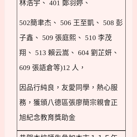
林浩宇、 401 鄭羽婷、
502
簡聿杰、 506 王至凱、 508 彭
子鑫、 509 張庭熙、 510 李茂
翔、 513 賴云嵩、 604 劉芷妍、
609 張語倉等)12 人，
因品行純良，友愛同學，熱心服
，
務
獲頒八德區張廖簡宗親會正
旭紀念教育獎助金