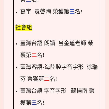
寫字 袁啓陶 榮獲第
三
名!
社會組
臺灣台語 朗讀 呂金蓮老師 榮
獲第
二
名!
臺灣客語-海陸腔字音字形 徐瑞
芬 榮獲第
二
名!
臺灣台語 字音字形 蘇揚南 榮
獲第
三
名!