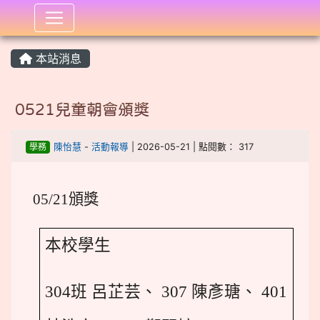
:::
本站消息
0521兒童朝會頒獎
學務
陳怡慧
-
活動報導
| 2026-05-21 | 點閱數： 317
05/21
頒獎
本校學生
304
班 呂芷芸、 307 陳彥瑭、 401