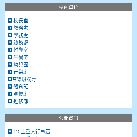
校內單位
校長室
教務處
學務處
總務處
輔導室
午餐室
幼兒園
音樂班
音樂班粉專
體育班
資優班
進修部
公開資訊
115上重大行事曆