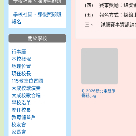
學校社團、課後照顧班
(四) 賽事獎勵：總獎金
學校社團、課後照顧班
(五) 報名方式：採線
報名
三、 詳細賽事資訊請
關於學校
行事曆
本校概況
地理位置
現任校長
115教室位置圖
大成校歌演奏
1) 2026新北電競爭
大成校歌合唱
霸戰.jpg
學校沿革
歷任校長
教育儲蓄戶
校友會
家長會