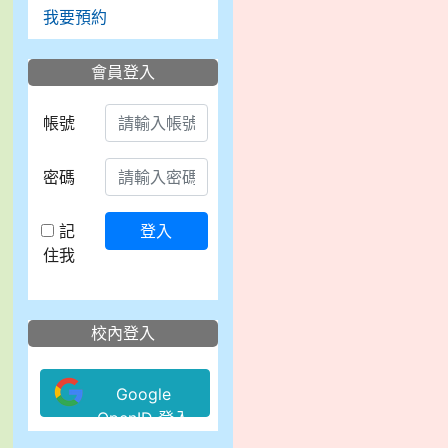
我要預約
會員登入
帳號
密碼
記
登入
住我
校內登入
Google
OpenID 登入