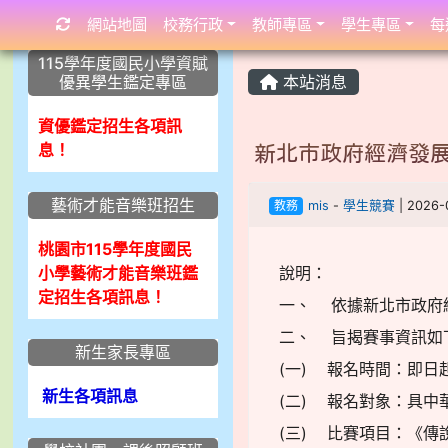
網站地圖
校務行政
教師專區
學生專區
每
:::
:::
:::
115學年度國民小學資賦
優異學生鑑定專區
本站消息
資優鑑定招生各項訊
息！
新北市政府經濟發展
藝術才能音樂班招生
教務
mis
-
學生競賽
| 2026
桃園市115學年度國民
小學藝術才能音樂班鑑
說明：
定招生各項訊息！
一、 依據新北市政府經濟發
二、 旨揭賽事資訊如
新生家長專區
(一) 報名時間：即日起至 
新生各項訊息
(二) 報名對象：具中
(三) 比賽項目：《傳