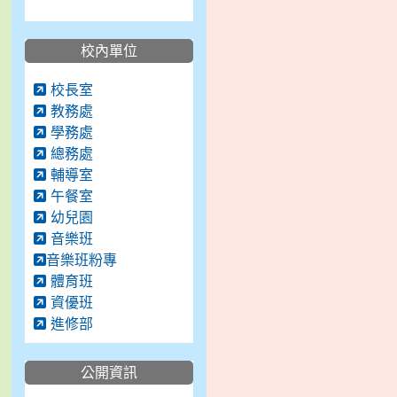
校內單位
校長室
教務處
學務處
總務處
輔導室
午餐室
幼兒園
音樂班
音樂班粉專
體育班
資優班
進修部
公開資訊