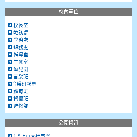
校內單位
校長室
教務處
學務處
總務處
輔導室
午餐室
幼兒園
音樂班
音樂班粉專
體育班
資優班
進修部
公開資訊
115上重大行事曆