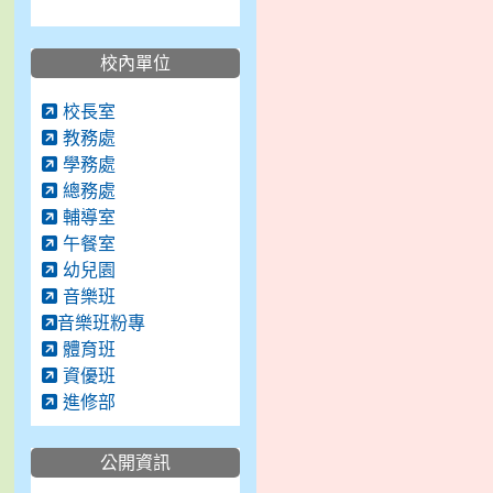
校內單位
校長室
教務處
學務處
總務處
輔導室
午餐室
幼兒園
音樂班
音樂班粉專
體育班
資優班
進修部
公開資訊