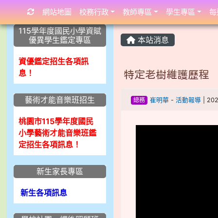
網站地圖
校務行政
教師專區
學生專區
每
:::
:::
:::
115學年度國民小學資賦
優異學生鑑定專區
本站消息
資優鑑定招生各項訊
息！
特定老樹維護歷程
藝術才能音樂班招生
總務
崔明華
-
活動報導
| 20
桃園市115學年度國民
小學藝術才能音樂班鑑
定招生各項訊息！
新生家長專區
新生各項訊息