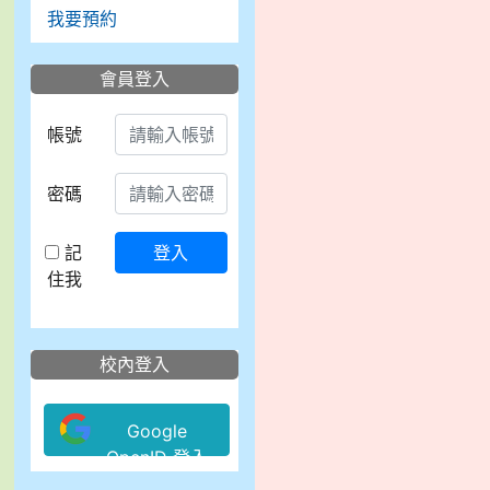
我要預約
會員登入
帳號
密碼
記
登入
住我
校內登入
Google
OpenID 登入