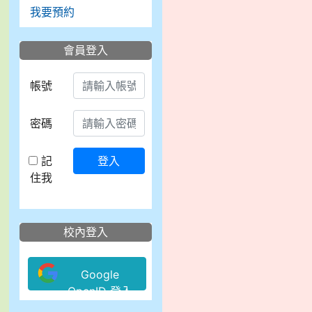
我要預約
會員登入
帳號
密碼
記
登入
住我
校內登入
Google
OpenID 登入