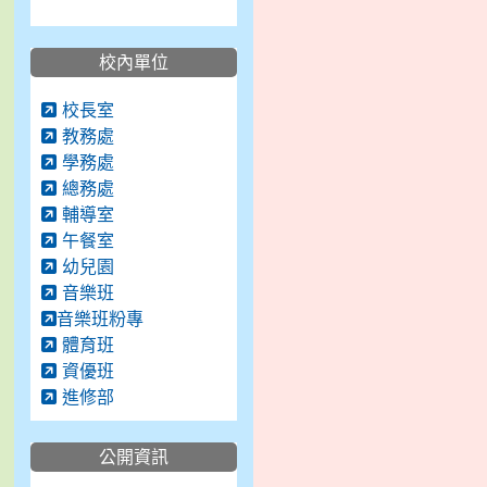
校內單位
校長室
教務處
學務處
總務處
輔導室
午餐室
幼兒園
音樂班
音樂班粉專
體育班
資優班
進修部
公開資訊