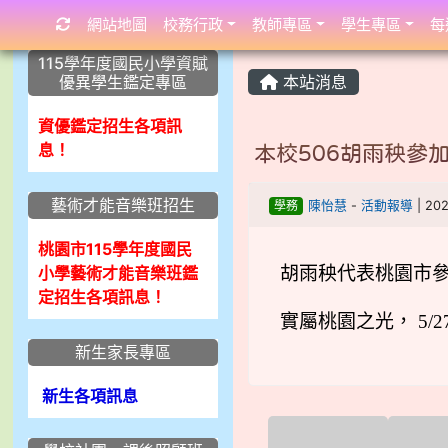
網站地圖
校務行政
教師專區
學生專區
每
:::
:::
:::
115學年度國民小學資賦
優異學生鑑定專區
本站消息
資優鑑定招生各項訊
息！
本校506胡雨秧參
藝術才能音樂班招生
學務
陳怡慧
-
活動報導
| 20
桃園市115學年度國民
小學藝術才能音樂班鑑
胡雨秧代表桃園市參
定招生各項訊息！
實屬桃園之光， 5/
新生家長專區
新生各項訊息