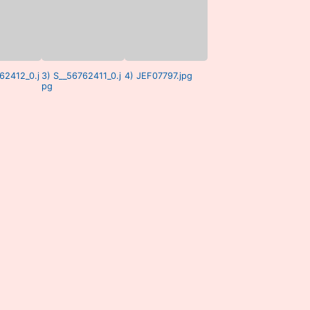
62412_0.j
3) S__56762411_0.j
4) JEF07797.jpg
pg