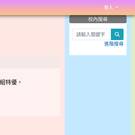
登入
:::
校內搜尋
search
進階搜尋
生組特優，