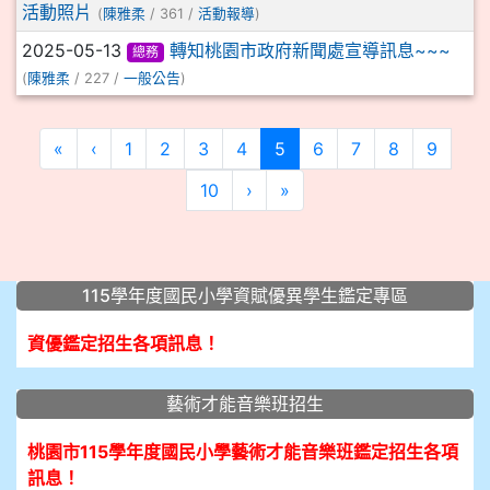
活動照片
(
陳雅柔
/ 361 /
活動報導
)
2025-05-13
轉知桃園市政府新聞處宣導訊息~~~
總務
(
陳雅柔
/ 227 /
一般公告
)
(current)
«
‹
1
2
3
4
5
6
7
8
9
10
›
»
:::
115學年度國民小學資賦優異學生鑑定專區
資優鑑定招生各項訊息！
藝術才能音樂班招生
桃園市115學年度國民小學藝術才能音樂班鑑定招生各項
訊息！