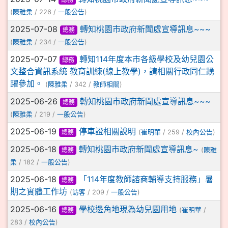
(
陳雅柔
/ 226 /
一般公告
)
2025-07-08
轉知桃園市政府新聞處宣導訊息~~~
總務
(
陳雅柔
/ 234 /
一般公告
)
2025-07-07
轉知114年度本市各級學校及幼兒園公
總務
文整合資訊系統 教育訓練(線上教學)，請相關行政同仁踴
躍參加。
(
陳雅柔
/ 342 /
教師相關
)
2025-06-26
轉知桃園市政府新聞處宣導訊息~~~
總務
(
陳雅柔
/ 219 /
一般公告
)
2025-06-19
停車證相關說明
總務
(
崔明華
/ 259 /
校內公告
)
2025-06-18
轉知桃園市政府新聞處宣導訊息~
總務
(
陳雅
柔
/ 182 /
一般公告
)
2025-06-18
「114年度教師諮商輔導支持服務」暑
總務
期之實體工作坊
(
訪客
/ 209 /
一般公告
)
2025-06-16
學校邊角地現為幼兒園用地
總務
(
崔明華
/
283 /
校內公告
)