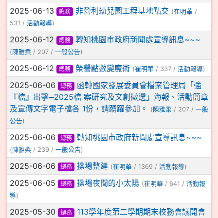
2025-06-13
非營利幼兒園工程基地點交
總務
(
崔明華
/
531 /
活動報導
)
2025-06-12
轉知桃園市政府新聞處宣導訊息~~~
總務
(
陳雅柔
/ 207 /
一般公告
)
2025-06-12
榮譽點數變魔術
總務
(
崔明華
/ 337 /
活動報導
)
2025-06-06
函轉國家發展委員會檔案管理局「強
總務
『檔』出擊─2025檔 案研究及文創徵選」海報、活動簡章
及宣傳文字電子檔各 1份，請踴躍參加。
(
陳雅柔
/ 207 /
一般
公告
)
2025-06-06
轉知桃園市政府新聞處宣導訊息~~~
總務
(
陳雅柔
/ 239 /
一般公告
)
2025-06-06
操場整建
總務
(
崔明華
/ 1369 /
活動報導
)
2025-06-05
操場夜間的小太陽
總務
(
崔明華
/ 641 /
活動報
導
)
2025-05-30
113學年度第二學期期末校務會議開會
總務