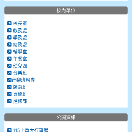
校內單位
校長室
教務處
學務處
總務處
輔導室
午餐室
幼兒園
音樂班
音樂班粉專
體育班
資優班
進修部
公開資訊
115上重大行事曆