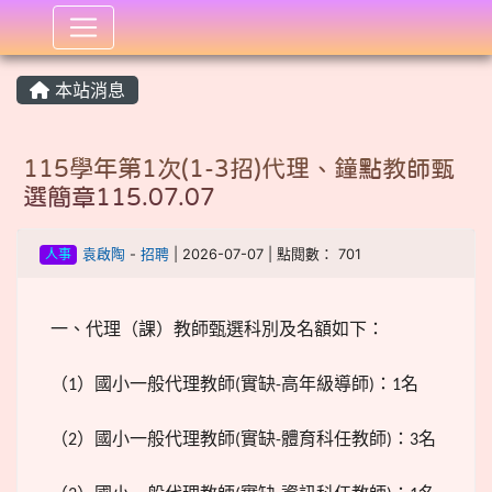
:::
本站消息
115學年第1次(1-3招)代理、鐘點教師甄
選簡章115.07.07
人事
袁啟陶
-
招聘
| 2026-07-07 | 點閱數： 701
一、代理（課）教師甄選科別及名額如下：
（
）國小一般代理教師
實缺
高年級導師
：
名
1
(
-
)
1
（
）國小一般代理教師
實缺
體育科任教師
：
名
2
(
-
)
3