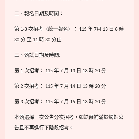
二、報名日期及時間：
第
次招考（統一報名）：
年
月
日
時
1-3
115
7
13
8
分
至
時
分止
30
11
30
三、甄試日期及時間
:
第
次招考：
年
月
日
時
分
1
115
7
13
13
20
第
次招考：
年
月
日
時
分
2
115
7
14
13
20
第
次招考：
年
月
日
時
分
3
115
7
15
13
20
本甄選採一次公告分次招考，如缺額補滿於網站公
告且不再進行下階段招考。