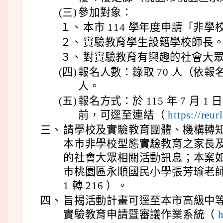
(三)
參加對象：
１、
本市 114 學年度申請「非
２、
實驗教育學生設籍學校師長
３、
對實驗教育有興趣的社會大
(四)
報名人數：錄取 70 人（依報
人。
(五)
報名方式：於 115 年 7 月 1
前，可逕至連結（
https://reu
三、
請學校及實驗教育團體、機構轉知 
本市非學校型態實驗教育之家長
的社會大眾相關活動訊息；本案
市桃園區永順國民小學張芳瑜老師（聯
1 轉 216 ）。
四、
旨揭活動計畫可逕至本市高級中
實驗教育申請暨審議作業系統（
h