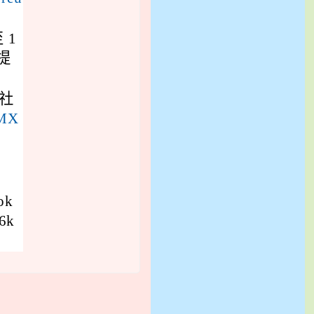
 1
提
、社
/MX
ok
6k