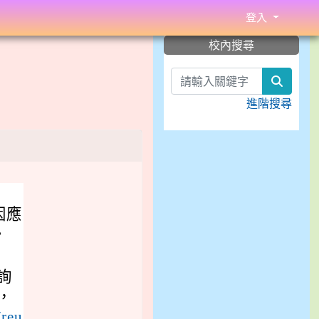
登入
:::
校內搜尋
search
進階搜尋
因應
。
詢
，
/reu