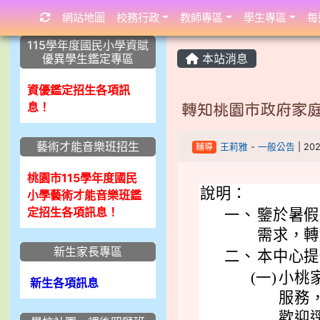
網站地圖
校務行政
教師專區
學生專區
每
:::
:::
:::
115學年度國民小學資賦
優異學生鑑定專區
本站消息
資優鑑定招生各項訊
息！
轉知桃園市政府家
藝術才能音樂班招生
輔導
王莉雅
-
一般公告
| 20
桃園市115學年度國民
說明：
小學藝術才能音樂班鑑
定招生各項訊息！
一、
鑒於暑假
需求，轉
新生家長專區
二、
本中心提
(一)
小桃
新生各項訊息
服務
歡迎