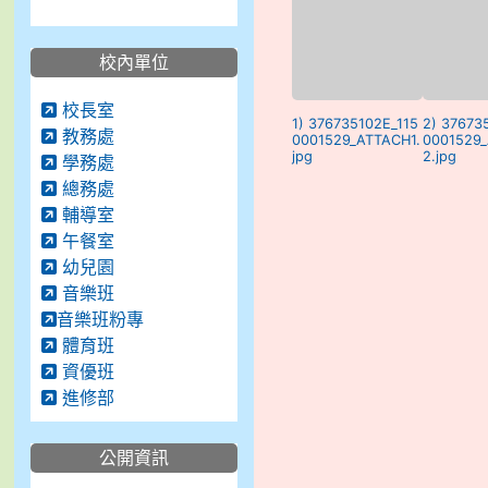
校內單位
校長室
1) 376735102E_115
2) 37673
教務處
0001529_ATTACH1.
0001529
jpg
2.jpg
學務處
總務處
輔導室
午餐室
幼兒園
音樂班
音樂班粉專
體育班
資優班
進修部
公開資訊