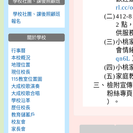
學校社團、課後照顧班
rl.cc
學校社團、課後照顧班
(二)
412
報名
2 點
供服
關於學校
(三)
小桃家
會情
行事曆
本校概況
qn6L
地理位置
(四)
小桃
現任校長
(五)
家庭
115教室位置圖
三、
檢附宣傳單
大成校歌演奏
粉絲專頁及
大成校歌合唱
學校沿革
）。
歷任校長
教育儲蓄戶
校友會
家長會