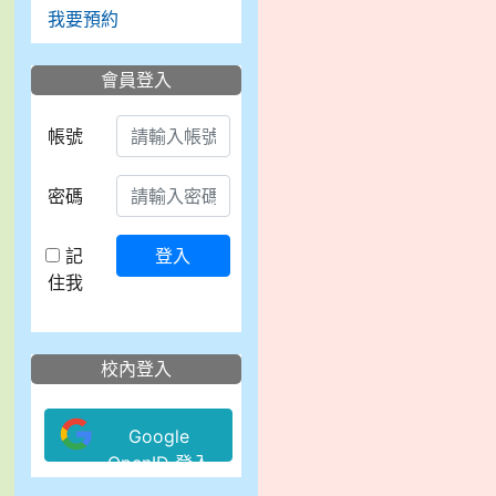
我要預約
會員登入
帳號
密碼
記
登入
住我
校內登入
Google
OpenID 登入