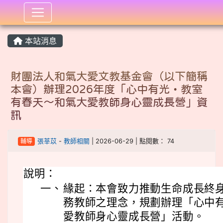
:::
本站消息
財團法人和氣大愛文教基金會（以下簡稱
本會）辦理2026年度「心中有光・教室
有春天～和氣大愛教師身心靈成長營」資
訊
輔導
張莘苡
-
教師相關
| 2026-06-29 | 點閱數： 74
說明：
一、
緣起：本會致力推動生命成長終
務教師之理念，規劃辦理「心中
愛教師身心靈成長營」活動。