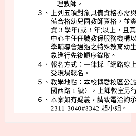
理教師。
３、
上列五項對象具備資格亦需
備合格幼兒園教師資格，並
資 3 學年(或 3 年)以上，
中心主任任職教保服務機構以
學輔導會通過之特殊教育幼
象進行先後順序錄取。
４、
報名方式：一律採「網路線上
受現場報名。
５、
教學地點：本校博愛校區公誠
國西路 1 號），上課教室另
６、
本案如有疑義，請致電洽詢承辦
2311-3040#8342 賴小姐。