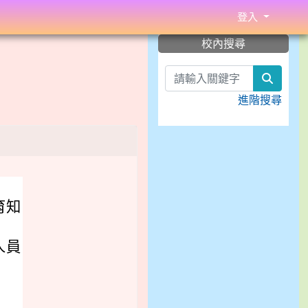
登入
:::
校內搜尋
search
進階搜尋
育知
人員