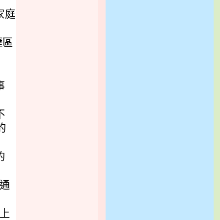
進家庭
壢區
事
不
的
的
溝通
線上