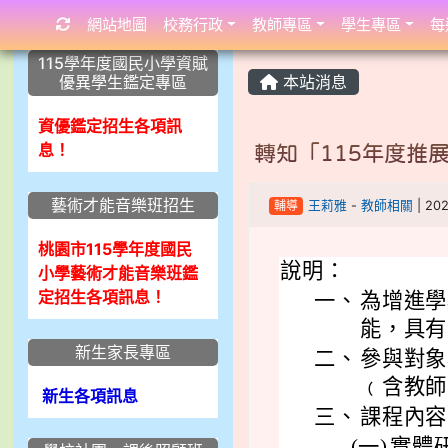
網站地圖
校務行政
教師專區
學生專區
每
:::
:::
:::
115學年度國民小學資賦
優異學生鑑定專區
本站消息
資優鑑定招生各項訊
息！
轉知「115年度推
藝術才能音樂班招生
輔導
王莉雅
-
教師相關
| 20
桃園市115學年度國民
說明：
小學藝術才能音樂班鑑
定招生各項訊息！
一、
為增進學
能，具有
新生家長專區
二、
參與對象
﹙含教師
新生各項訊息
三、
課程內容
(一)
實體