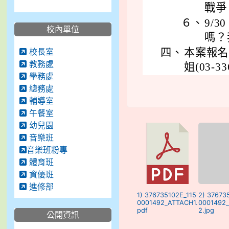
戰爭
６、
9/3
校內單位
嗎？
校長室
四、
本案報名
教務處
姐(03-33
學務處
總務處
輔導室
午餐室
幼兒園
音樂班
音樂班粉專
體育班
資優班
進修部
1) 376735102E_115
2) 37673
0001492_ATTACH1.
0001492
pdf
2.jpg
公開資訊