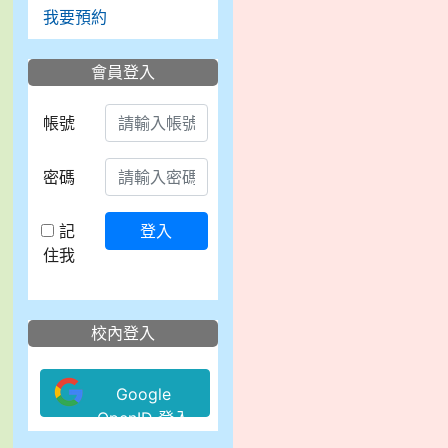
我要預約
會員登入
帳號
密碼
記
登入
住我
校內登入
Google
OpenID 登入