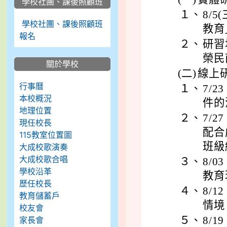
學校社團、課後照顧班
１、
8/5
學校社團、課後照顧班
教育
報名
２、
研習
榮民
關於學校
(二)
線上
行事曆
１、
7/2
本校概況
件的
地理位置
２、
7/2
現任校長
配合
115教室位置圖
班級
大成校歌演奏
大成校歌合唱
３、
8/0
學校沿革
教育
歷任校長
４、
8/1
教育儲蓄戶
情境
校友會
５、
8/1
家長會