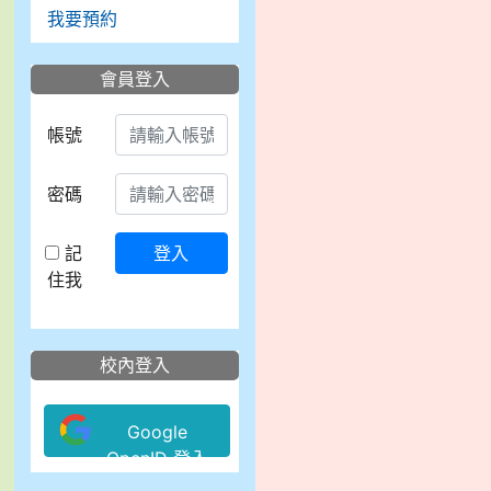
我要預約
會員登入
帳號
密碼
記
登入
住我
校內登入
Google
OpenID 登入