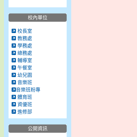
校內單位
校長室
教務處
學務處
總務處
輔導室
午餐室
幼兒園
音樂班
音樂班粉專
體育班
資優班
進修部
公開資訊