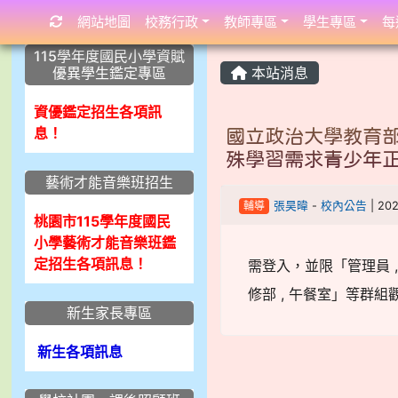
網站地圖
校務行政
教師專區
學生專區
每
:::
:::
:::
115學年度國民小學資賦
優異學生鑑定專區
本站消息
資優鑑定招生各項訊
息！
國立政治大學教育部
殊學習需求青少年
藝術才能音樂班招生
輔導
張昊暐
-
校內公告
| 20
桃園市115學年度國民
小學藝術才能音樂班鑑
定招生各項訊息！
需登入，並限「管理員 , 校內
修部 , 午餐室」等群組
新生家長專區
新生各項訊息