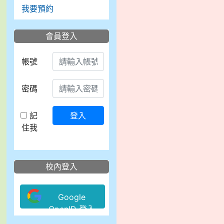
我要預約
會員登入
帳號
密碼
記
登入
住我
校內登入
Google
OpenID 登入