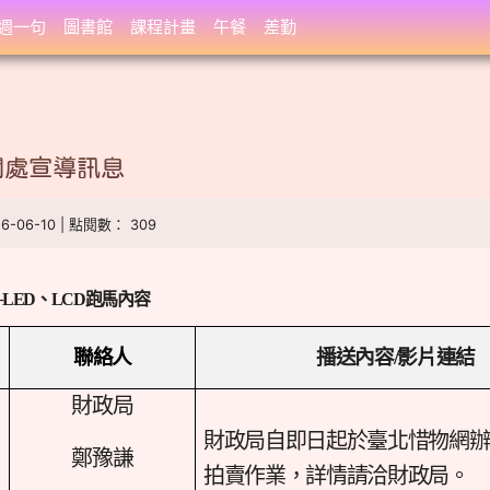
週一句
圖書館
課程計畫
午餐
差勤
聞處宣導訊息
26-06-10 | 點閱數： 309
─
LED
、
LCD
跑馬內容
聯絡人
播送內容/影片連結
財政局
財政局自即日起於臺北惜物網辦
鄭豫謙
拍賣作業，詳情請洽財政局。