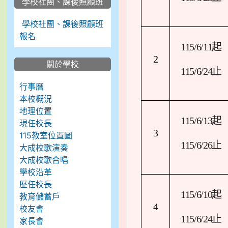
學校社團、課後照顧班
學校社團、課後照顧班
報名
115/6/11
起
2
關於學校
115/6/24
止
行事曆
本校概況
地理位置
115/6/13
起
現任校長
3
115教室位置圖
115/6/26
止
大成校歌演奏
大成校歌合唱
學校沿革
歷任校長
115/6/10
起
教育儲蓄戶
4
校友會
115/6/24
止
家長會