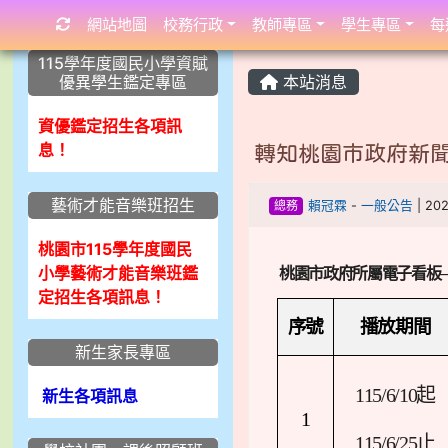
網站地圖
校務行政
教師專區
學生專區
每
:::
:::
:::
115學年度國民小學資賦
優異學生鑑定專區
本站消息
資優鑑定招生各項訊
息！
轉知桃園市政府新
藝術才能音樂班招生
總務
賴冠霖
-
一般公告
| 20
桃園市115學年度國民
小學藝術才能音樂班鑑
桃園市政府所屬電子看板
定招生各項訊息！
序號
播放期間
新生家長專區
115/6/10
起
新生各項訊息
1
115/6/25
止