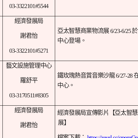
03-3322101#5544
經濟發展局
亞太智慧商業物流展 6/23-6/25
謝君怡
中心登場。
03-3322101#5271
藝文設施管理中心
鐵玫瑰熱音賞音樂沙龍 6/27-28
羅舒平
中心。
03-3170511#8305
經濟發展局
經濟發展局宣傳影片【亞太智慧
展】
謝君怡
檔案下載：
https://reurl.cc/qpemGn