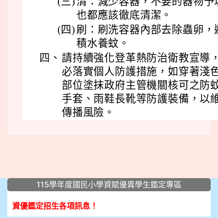
(三)
清：減少容器，不要的器物予
也都應該徹底清潔。
(四)
刷：刷洗容器內部去除蟲卵，
積水養蚊。
四、
請持續強化登革熱防治衛教宣導
必落實個人防護措施，如穿著淺
部位塗抹政府主管機關核可之防
手套、雨鞋長靴等防護裝備，以
傳播風險。
:::
115學年度國民小學資賦優異學生鑑定專區
資優鑑定招生各項訊息！