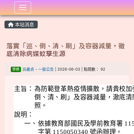
:::
本站消息
落實「巡、倒、清、刷」及容器減量，徹
底清除病媒蚊孳生源
學務
呂麗貞
-
一般公告
| 2026-06-03 | 點閱數： 92
主旨：
為防範登革熱疫情擴散，請貴校加
倒、清、刷」及容器減量，澈底清
照。
說明：
一、
依據教育部國民及學前教育署 115 
字第 1150050340 號函辦理。