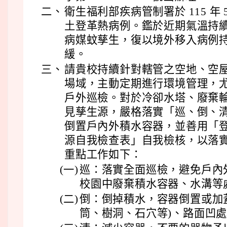
二、
衛生福利部疾病管制署於 115 年 
土登革熱病例。鑑於近期氣溫持
病媒蚊孳生，復以境外移入病例
緩。
三、
請貴校持續針對轄管之空地、空
場域，主動定期進行環境管理，尤應
戶外巡檢。對於冷卻水塔、廢棄
見孳生源，嚴格落實「巡、倒、
倒置戶內外積水容器，並善用「登
源自我檢查表」自我檢核，以落
重點工作如下：
(一)
巡：落實全面巡檢，避免戶內
校園中廢棄積水容器、水溝等
(二)
倒：倒掉積水，容器倒置或加
筒、樹洞、石穴等)、路面凹