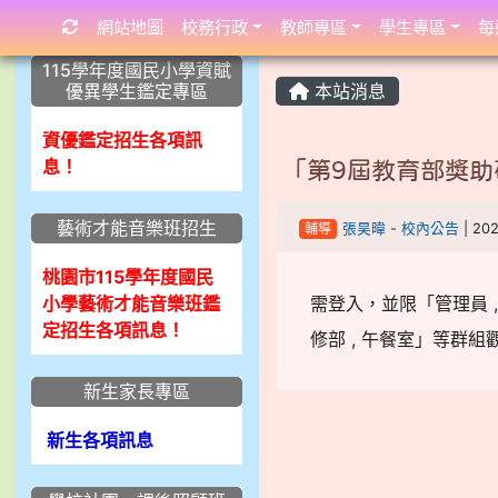
網站地圖
校務行政
教師專區
學生專區
每
:::
:::
:::
115學年度國民小學資賦
優異學生鑑定專區
本站消息
資優鑑定招生各項訊
息！
「第9屆教育部獎助
藝術才能音樂班招生
輔導
張昊暐
-
校內公告
| 20
桃園市115學年度國民
小學藝術才能音樂班鑑
需登入，並限「管理員 , 校內
定招生各項訊息！
修部 , 午餐室」等群組
新生家長專區
新生各項訊息