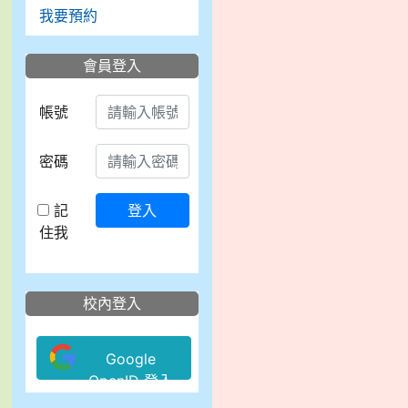
我要預約
會員登入
帳號
密碼
記
登入
住我
校內登入
Google
OpenID 登入