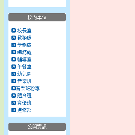
校內單位
校長室
教務處
學務處
總務處
輔導室
午餐室
幼兒園
音樂班
音樂班粉專
體育班
資優班
進修部
公開資訊