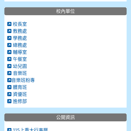
校內單位
校長室
教務處
學務處
總務處
輔導室
午餐室
幼兒園
音樂班
音樂班粉專
體育班
資優班
進修部
公開資訊
115上重大行事曆