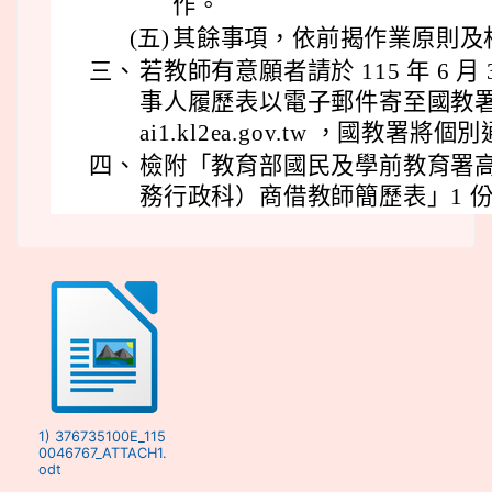
作。
(五)
其餘事項，依前揭作業原則及
三、
若教師有意願者請於 115 年 6 
事人履歷表以電子郵件寄至國教署承辦
ai1.kl2ea.gov.tw ，國教署
四、
檢附「教育部國民及學前教育署
務行政科）商借教師簡歷表」1 
1) 376735100E_115
0046767_ATTACH1.
odt