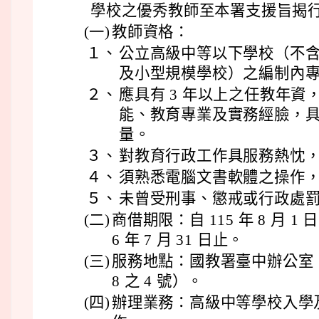
學校之優秀教師至本署支援旨揭
(一)
教師資格：
１、
公立高級中等以下學校（不
及小型規模學校）之編制內
２、
應具有 3 年以上之任教年
能、教育專業及實務經臉，
量。
３、
對教育行政工作具服務熱忱
４、
須熟悉電腦文書軟體之操作
５、
未曾受刑事、懲戒或行政處
(二)
商借期限：自 115 年 8 月 
6 年 7 月 31 日止。
(三)
服務地點：國教署臺中辦公室（
8 之 4 號）。
(四)
辦理業務：高級中等學校入學