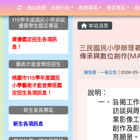
網站地圖
校務行政
教師專區
學生專區
每
:::
:::
:::
115學年度國民小學資賦
優異學生鑑定專區
本站消息
資優鑑定招生各項訊
息！
三民國民小學辦理
傳承與數位創作(MATA o
藝術才能音樂班招生
陳怡慧
-
一般公告
| 2026-05
桃園市115學年度國民
小學藝術才能音樂班鑑
說明：
定招生各項訊息！
一、
旨揭工作
新生家長專區
訪談與周
業影像工
新生各項訊息
創作及影
育願景。