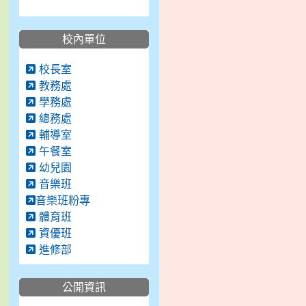
校內單位
校長室
教務處
學務處
總務處
輔導室
午餐室
幼兒園
音樂班
音樂班粉專
體育班
資優班
進修部
公開資訊