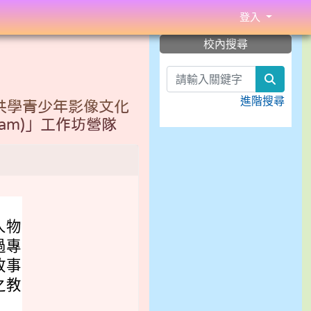
登入
:::
校內搜尋
search
進階搜尋
共學青少年影像文化
rogram)」工作坊營隊
人物
過專
故事
之教