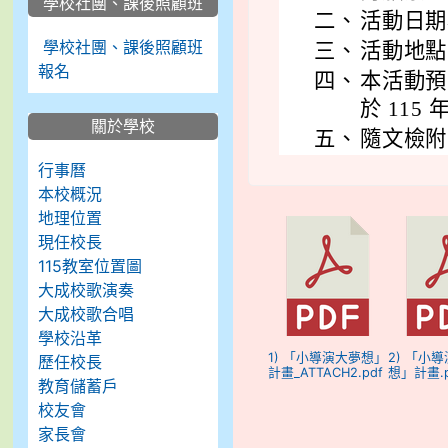
學校社團、課後照顧班
二、
活動日期為 
學校社團、課後照顧班
三、
活動地點
報名
四、
本活動預
於 115
關於學校
五、
隨文檢附
行事曆
本校概況
地理位置
現任校長
115教室位置圖
大成校歌演奏
大成校歌合唱
學校沿革
1) 「小導演大夢想」
2) 「小
歷任校長
計畫_ATTACH2.pdf
想」計畫.p
教育儲蓄戶
校友會
家長會