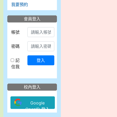
我要預約
會員登入
帳號
密碼
記
登入
住我
校內登入
Google
OpenID 登入