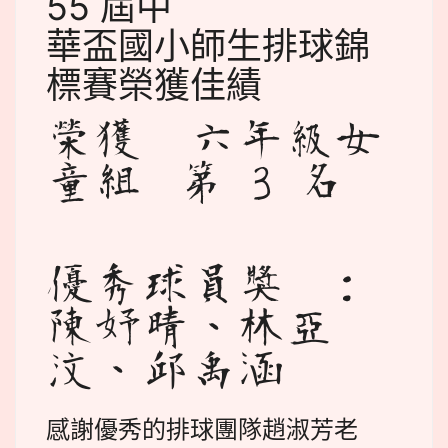
55 屆中
華盃國小師生排球錦
標賽榮獲佳績
榮獲 六年級女
童組 第 3 名
優秀球員獎 ：
陳妤晴、林亞
汶、邱禹涵
感謝優秀的排球團隊趙淑芳老