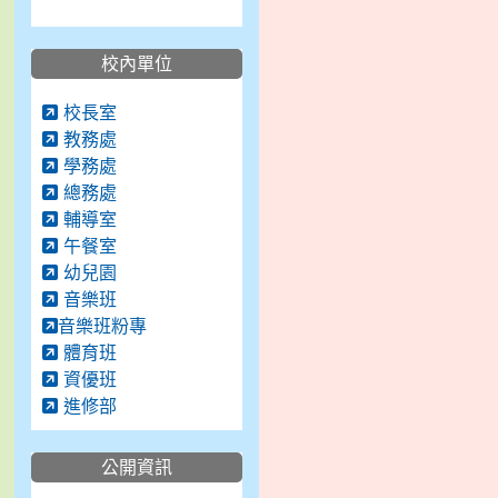
校內單位
校長室
教務處
學務處
總務處
輔導室
午餐室
幼兒園
音樂班
音樂班粉專
體育班
資優班
進修部
公開資訊