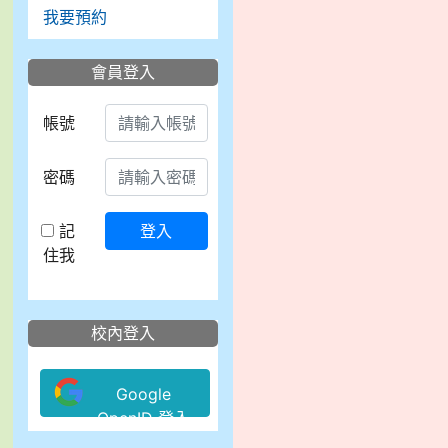
我要預約
會員登入
帳號
密碼
記
登入
住我
校內登入
Google
OpenID 登入