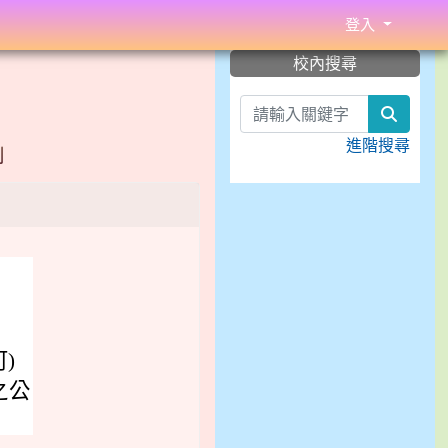
登入
:::
校內搜尋
search
進階搜尋
」
)
之公