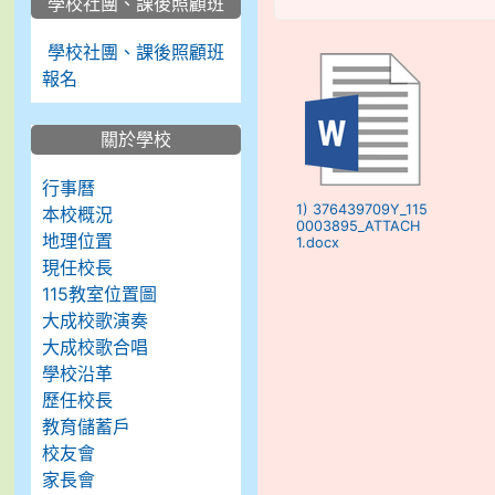
學校社團、課後照顧班
學校社團、課後照顧班
報名
關於學校
行事曆
1) 376439709Y_115
本校概況
0003895_ATTACH
地理位置
1.docx
現任校長
115教室位置圖
大成校歌演奏
大成校歌合唱
學校沿革
歷任校長
教育儲蓄戶
校友會
家長會