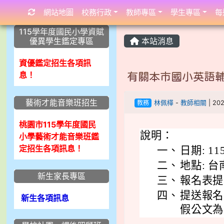
網站地圖
校務行政
教師專區
學生專區
每
:::
:::
:::
115學年度國民小學資賦
優異學生鑑定專區
本站消息
資優鑑定招生各項訊
息！
有關本市國小英語輔
藝術才能音樂班招生
教務
林佩樺
-
教師相關
| 20
桃園市115學年度國民
說明：
小學藝術才能音樂班鑑
定招生各項訊息！
一、
日期: 11
二、
地點: 
新生家長專區
三、
報名表提交
四、
提送報名
新生各項訊息
假公文為