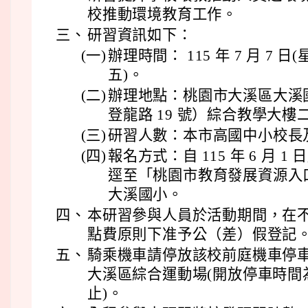
校推動環境教育工作。
三、
研習資訊如下：
(一)
辦理時間： 115 年 7 月 7 日(
五)。
(二)
辦理地點：桃園市大溪區大溪
登龍路 19 號）綜合教學大樓
(三)
研習人數：本市高國中小校長及
(四)
報名方式：自 115 年 6 月 1 日起
逕至「桃園市教育發展資源入
大溪國小。
四、
本研習參與人員於活動期間，在
點費原則下准予公（差）假登記
五、
騎乘機車請停放該校前庭機車停
大溪區綜合運動場(開放停車時間為上
止)。