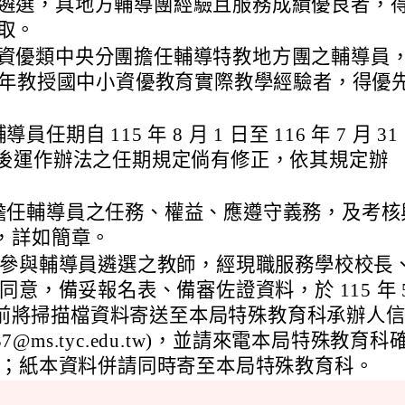
遴選，具地方輔導團經驗且服務成績優良者，
取。
資優類中央分團擔任輔導特教地方團之輔導員
2 年教授國中小資優教育實際教學經驗者，得優
員任期自 115 年 8 月 1 日至 116 年 7 月 31
嗣後運作辦法之任期規定倘有修正，依其規定辦
擔任輔導員之任務、權益、應遵守義務，及考核
勵，詳如簡章。
參與輔導員遴選之教師，經現職服務學校校長
同意，備妥報名表、備審佐證資料，於 115 年 
 日前將掃描檔資料寄送至本局特殊教育科承辦人
3337@ms.tyc.edu.tw)，並請來電本局特殊教育科
；紙本資料併請同時寄至本局特殊教育科。