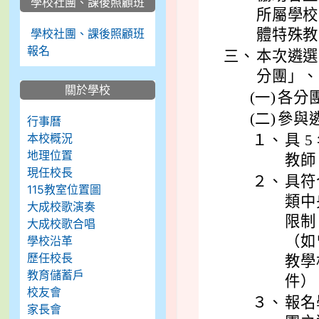
學校社團、課後照顧班
所屬學校
學校社團、課後照顧班
體特殊教
報名
三、
本次遴選
分團」、
關於學校
(一)
各分
(二)
參與
行事曆
本校概況
１、
具 
地理位置
教師
現任校長
２、
具符
115教室位置圖
類中
大成校歌演奏
限制
大成校歌合唱
（如
學校沿革
歷任校長
教學
教育儲蓄戶
件）
校友會
３、
報名
家長會