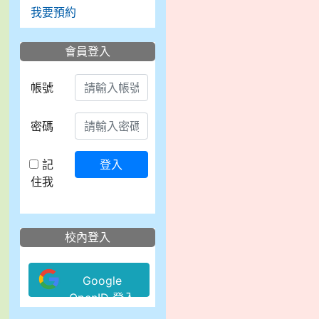
我要預約
會員登入
帳號
密碼
記
登入
住我
校內登入
Google
OpenID 登入