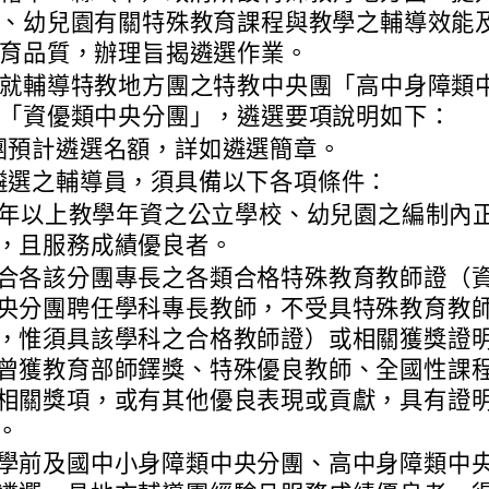
、幼兒園有關特殊教育課程與教學之輔導效能
育品質，辦理旨揭遴選作業。
就輔導特教地方團之特教中央團「高中身障類
「資優類中央分團」，遴選要項說明如下：
團預計遴選名額，詳如遴選簡章。
遴選之輔導員，須具備以下各項條件：
5 年以上教學年資之公立學校、幼兒園之編制內
，且服務成績優良者。
合各該分團專長之各類合格特殊教育教師證（
央分團聘任學科專長教師，不受具特殊教育教
，惟須具該學科之合格教師證）或相關獲獎證
曾獲教育部師鐸獎、特殊優良教師、全國性課
相關獎項，或有其他優良表現或貢獻，具有證
。
學前及國中小身障類中央分團、高中身障類中