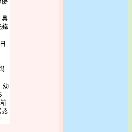
得優
，具
先錄
 日
與
、幼
5
信箱
確認