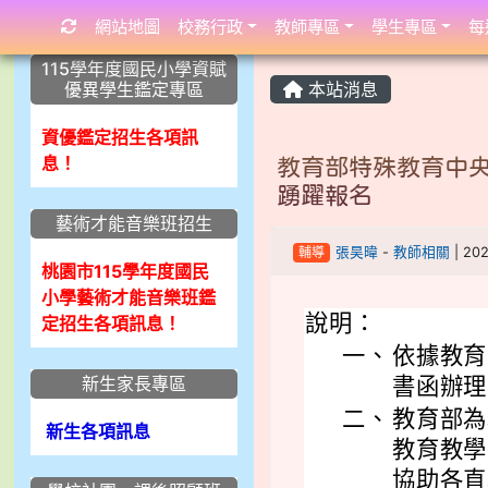
網站地圖
校務行政
教師專區
學生專區
每
:::
:::
:::
115學年度國民小學資賦
優異學生鑑定專區
本站消息
資優鑑定招生各項訊
息！
教育部特殊教育中央
踴躍報名
藝術才能音樂班招生
輔導
張昊暐
-
教師相關
| 20
桃園市115學年度國民
小學藝術才能音樂班鑑
說明：
定招生各項訊息！
一、
依據教育部 
新生家長專區
書函辦理
二、
教育部為
新生各項訊息
教育教學
協助各直