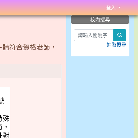
登入
:::
校內搜尋
search
進階搜尋
~請符合資格老師，
號
特殊
員，
升對