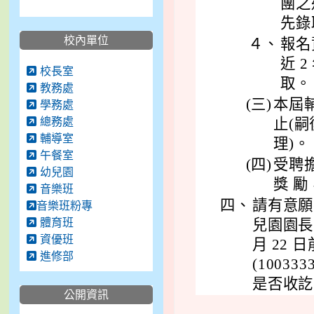
團之
先錄
校內單位
４、
報名
近 
校長室
取。
教務處
(三)
本屆輔導
學務處
總務處
止(
輔導室
理)。
午餐室
(四)
受聘
幼兒園
獎 
音樂班
四、
請有意願
音樂班粉專
體育班
兒園園長
資優班
月 22
進修部
(1003
是否收訖
公開資訊