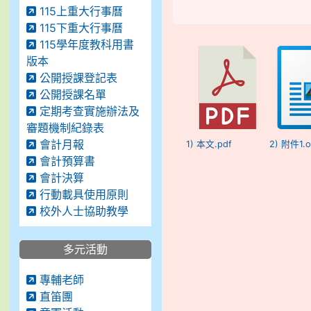
115上重大行事曆
115下重大行事曆
115學年度教科用書
版本
公開授課登記表
公開授課名單
定期考查實施辦法及
審題機制紀錄表
會計月報
1) 本文.pdf
2) 附件1.o
會計預算書
會計決算
行動載具使用原則
校外人士協助教學
多元活動
專輔老師
直笛團