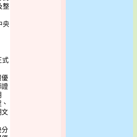
及整
中央
正式
資優
師證
明
程、
明文
央分