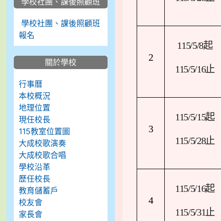
學校社團、課後照顧班
學校社團、課後照顧班
報名
115/5/8
起
2
關於學校
115/5/16
止
行事曆
本校概況
地理位置
115/5/15
起
現任校長
3
115教室位置圖
115/5/28
止
大成校歌演奏
大成校歌合唱
學校沿革
歷任校長
115/5/16
起
教育儲蓄戶
4
校友會
115/5/31
止
家長會