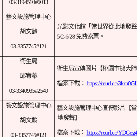
03-3194510#6013
藝文設施管理中心
光影文化館「當世界從此地發聲
胡文齡
5/2-6/28 免費索票。
03-3357745#121
衛生局
衛生局宣傳圖片【桃園市擴大肺
邱宥蓁
檔案下載：
https://reurl.cc/3km0G
03-3340935#2549
藝文設施管理中心
藝文設施管理中心宣傳影片【當
地發聲】
胡文齡
檔案下載：
https://reurl.cc/YDGeg
03-3357745#121