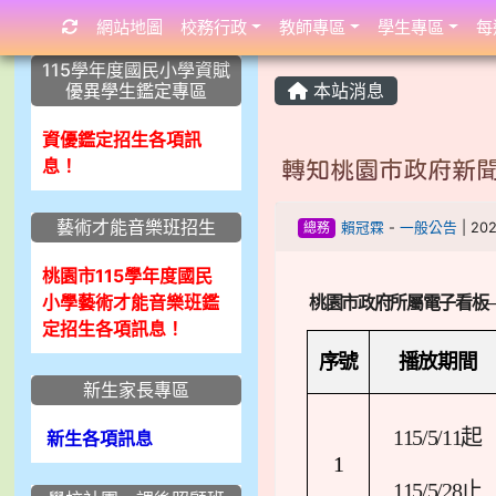
網站地圖
校務行政
教師專區
學生專區
每
:::
:::
:::
115學年度國民小學資賦
優異學生鑑定專區
本站消息
資優鑑定招生各項訊
息！
轉知桃園市政府新
藝術才能音樂班招生
總務
賴冠霖
-
一般公告
| 20
桃園市115學年度國民
小學藝術才能音樂班鑑
桃園市政府所屬電子看板
定招生各項訊息！
序號
播放期間
新生家長專區
115/5/11
起
新生各項訊息
1
115/5/28
止