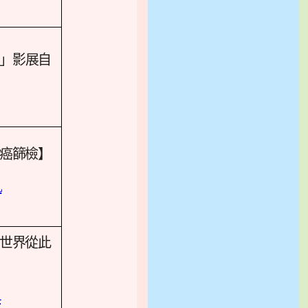
」影展自
癌篩檢】
L
世界從此
4