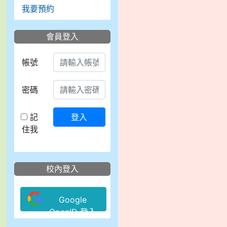
我要預約
會員登入
帳號
密碼
記
登入
住我
校內登入
Google
OpenID 登入