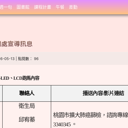
週一句
圖書館
課程計畫
午餐
差勤
聞處宣導訊息
26-05-13 | 點閱數： 96
─
LED
、
LCD
跑馬內容
聯絡人
播送內容/影片連結
衛生局
桃園市擴大肺癌篩檢，諮詢專線 0
邱宥蓁
3340345 。