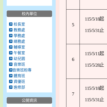
校內單位
115/5/18
起
校長室
5
教務處
115/5/31
止
學務處
總務處
輔導室
午餐室
115/5/11
起
幼兒園
6
音樂班
115/5/28
止
音樂班粉專
體育班
資優班
進修部
115/5/18
起
7
115/5/31
止
公開資訊