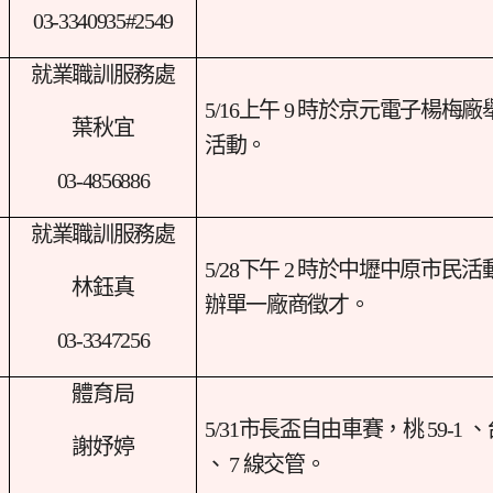
03-3340935#2549
就業職訓服務處
5/16
上午 9 時於京元電子楊梅廠
葉秋宜
活動。
03-4856886
就業職訓服務處
5/28
下午 2 時於中壢中原市民活
林鈺真
辦單一廠商徵才。
03-3347256
體育局
5/31
市長盃自由車賽，桃 59-1 、台 
謝妤婷
、 7 線交管。