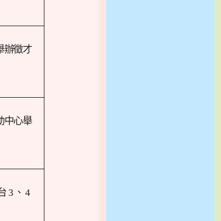
舉辦徵才
動中心舉
3 、 4