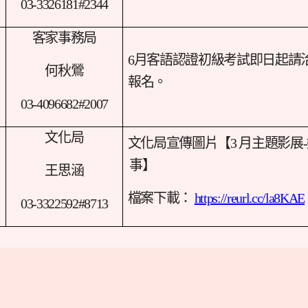
03-3326181#2344
客家事務局
6
月客語認證初級考試即日起請
何秋鶯
報名。
03-4096682#2007
文化局
文化局宣傳圖片【3 月主題影展
事】
王思涵
檔案下載：
https://reurl.cc/la8KAE
03-3322592#8713