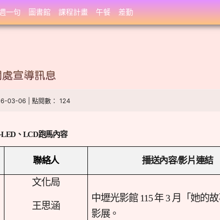
週一句
圖書館
課程計畫
午餐
差勤
聞處宣導訊息
26-03-06 | 點閱數： 124
─
LED
、
LCD
跑馬內容
聯絡人
播送內容/影片連結
文化局
中壢光影館 115 年 3 月「她的
王思涵
影展。