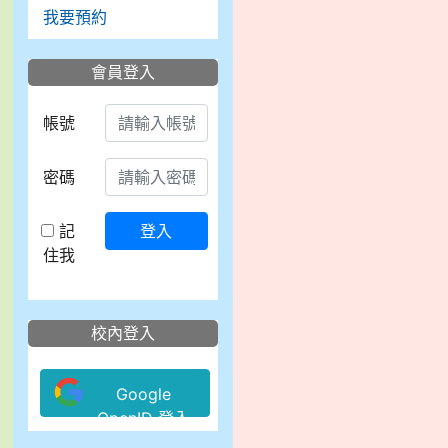
我要預約
會員登入
帳號
密碼
記
登入
住我
校內登入
Google
OpenID 登入