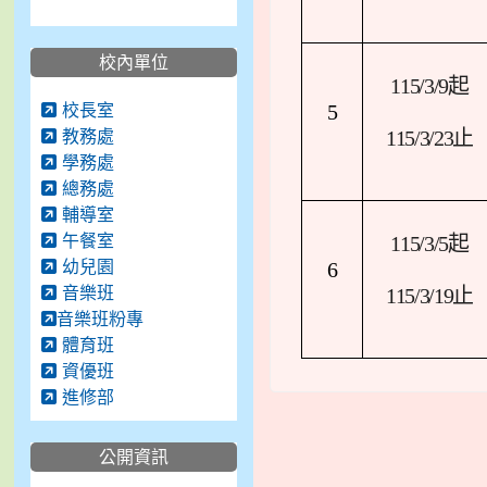
校內單位
115/3/9
起
校長室
5
教務處
115/3/23
止
學務處
總務處
輔導室
午餐室
115/3/5
起
幼兒園
6
音樂班
115/3/19
止
音樂班粉專
體育班
資優班
進修部
公開資訊