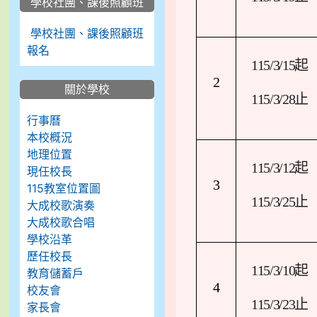
學校社團、課後照顧班
學校社團、課後照顧班
報名
115/3/15
起
2
關於學校
115/3/28
止
行事曆
本校概況
地理位置
115/3/12
起
現任校長
3
115教室位置圖
115/3/25
止
大成校歌演奏
大成校歌合唱
學校沿革
歷任校長
115/3/10
起
教育儲蓄戶
4
校友會
115/3/23
止
家長會