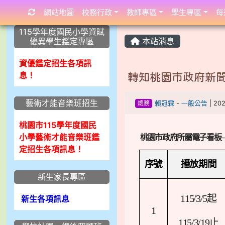
網站地圖
校務行政
教師專區
學生專區
每
:::
:::
:::
115學年度國民小學資賦
優異學生鑑定專區
本站消息
資優鑑定招生各項訊
息！
轉知桃園市政府新
藝術才能音樂班招生
總務
賴冠霖
-
一般公告
| 20
桃園市115學年度國民
小學藝術才能音樂班鑑
桃園市政府所屬電子看板
定招生各項訊息！
序號
播放期間
新生家長專區
115/3/5
起
新生各項訊息
1
115/3/19
止