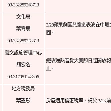
03-3322592#8713
文化局
3/28
蘋果劇團兒童劇表演在中壢
葉宥辰
園。
03-3322592#8313
藝文設施管理中心
鐵玫瑰熱音賞大賽即日起開放報名至
簡宏名
止。
03-3170511#8306
地方稅務局
葉盈彤
房屋適用優惠稅率，請於 3/23 