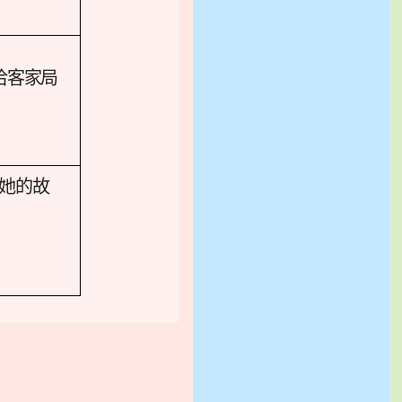
洽客家局
-她的故