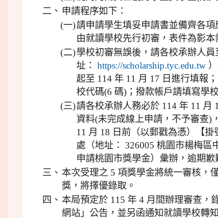
二、
申請程序如下：
(一)
請申請學生填妥申請書並備齊各項應
由就讀學校先行初審，表件為影本
(二)
學校初審無誤後，請各校承辦人員
址：
https://scholarship.tyc.edu.tw
）
起至 114 年 11 月 17 日進
校代碼(6 碼)；撥款帳戶請填寫學
(三)
請各校承辦人務必於 114 年 11 
資料(未完成線上申請，不予審查)，
11 月 18 日前（以郵戳為憑）
處（地址： 326005 桃園市楊梅區
申請桃園市獎學金）彙辦，逾期歉
三、
本次受理之 5 項獎學金將統一審核，僅
獎，將擇優錄取。
四、
本局預定於 115 年 4 月間辦理審
網站」公告，並另函通知就讀學校轉