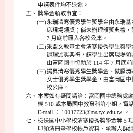
申請表件均不退還。
五、
獎學金領取事宜：
(一)
永瑞清寒優秀學生獎學金由永瑞基
席現場領獎；倘未辦理頒獎典禮，則
7 月底前匯入各校公庫。
(二)
采盟文教基金會清寒優秀學生獎學
辦理頒獎典禮，請學生出席現場領
由富岡國中協助於 114 年 7 月
(三)
揚昇清寒優秀學生獎學金、傲騰清
女士優秀學生獎學金，由富岡國中協助
校公庫。
六、
本案如有疑問請洽：富岡國中總務處謝老師，
機 510 或本局國中教育科許小姐，電話：(03
E-mail ： 10037723@ms.tyc.edu.tw 。
七、
檢送國中小學校清寒優秀獎學金等 5 
印領清冊暨學校帳戶資料、承辦人群組 QR