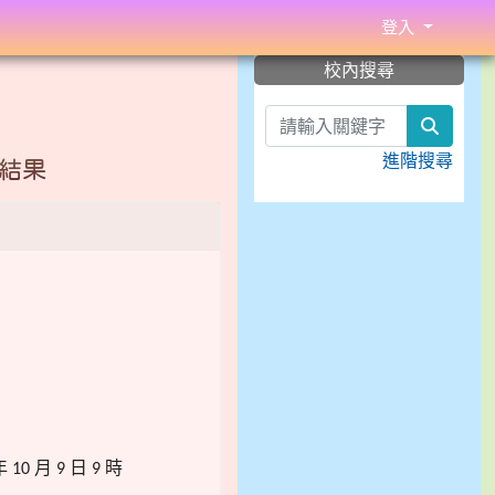
登入
:::
校內搜尋
search
進階搜尋
選結果
年
月
日
時
10
9
9