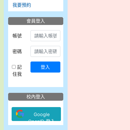
我要預約
會員登入
帳號
密碼
記
登入
住我
校內登入
Google
OpenID 登入