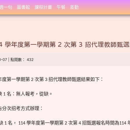
週一句
圖書館
課程計畫
午餐
差勤
4 學年度第一學期第 2 次第 3 招代理教師甄
10-07 | 點閱數： 432
年度第一學期第
次第
招代理教師甄選結果如下：
2
3
缺
名：無人報考，從缺。
1
告分次招考方式辦理：
缺
名，
學年度第一學期第
次第
招甄選報名時間為
1
114
2
4
114