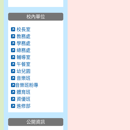
校內單位
校長室
教務處
學務處
總務處
輔導室
午餐室
幼兒園
音樂班
音樂班粉專
體育班
資優班
進修部
公開資訊