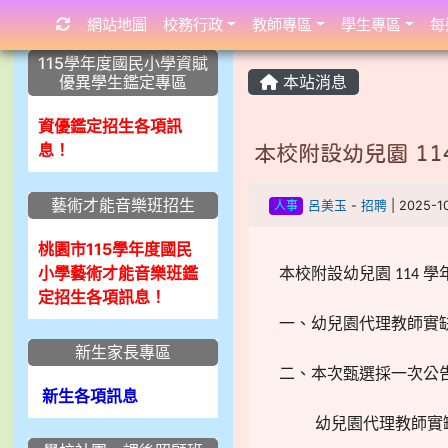
網站地圖
校務行政
教師專區
學生專區
每
:::
:::
:::
115學年度國民小學資賦
優異學生鑑定專區
本站消息
資優鑑定招生各項訊
息！
本校附設幼兒園 11
藝術才能音樂班招生
人事
呂美玉
-
招聘
| 2025-
桃園市115學年度國民
小學藝術才能音樂班鑑
本校附設幼兒園
學
114
定招生各項訊息！
一、幼兒園代理教師實
新生家長專區
二、本次甄選採一次公
新生各項訊息
幼兒園代理教師實