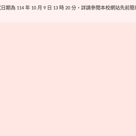
試日期為
年
月
日
時
分，詳請參閱本校網站先前簡
114
10
9
13
20