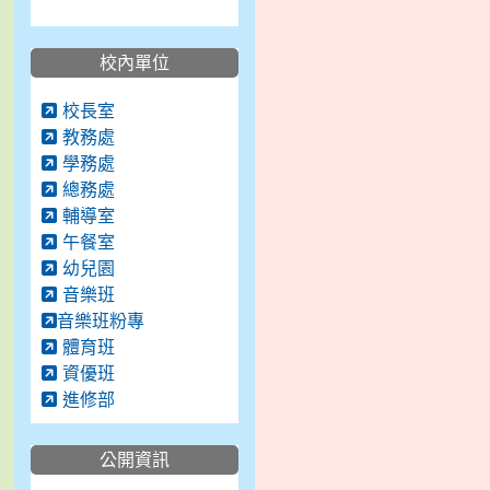
校內單位
校長室
教務處
學務處
總務處
輔導室
午餐室
幼兒園
音樂班
音樂班粉專
體育班
資優班
進修部
公開資訊