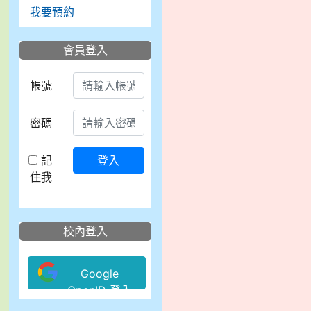
我要預約
會員登入
帳號
密碼
記
登入
住我
校內登入
Google
OpenID 登入