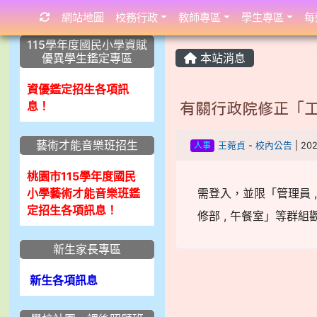
網站地圖
校務行政
教師專區
學生專區
每
:::
:::
:::
115學年度國民小學資賦
優異學生鑑定專區
本站消息
資優鑑定招生各項訊
息！
有關行政院修正「工
藝術才能音樂班招生
人事
王菀貞
-
校內公告
| 20
桃園市115學年度國民
小學藝術才能音樂班鑑
需登入，並限「管理員 , 校內
定招生各項訊息！
修部 , 午餐室」等群組
新生家長專區
新生各項訊息