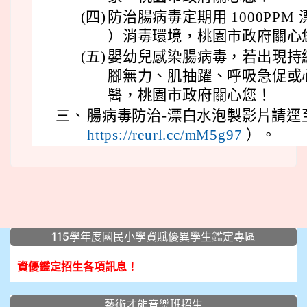
(四)
防治腸病毒定期用 1000PPM 
）消毒環境，桃園市政府關心
(五)
嬰幼兒感染腸病毒，若出現持
腳無力、肌抽躍、呼吸急促或
醫，桃園市政府關心您！
三、
腸病毒防治-漂白水泡製影片請逕
https://reurl.cc/mM5g97
）。
:::
115學年度國民小學資賦優異學生鑑定專區
資優鑑定招生各項訊息！
藝術才能音樂班招生