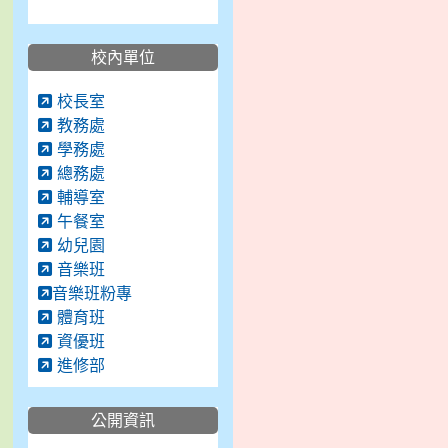
校內單位
校長室
教務處
學務處
總務處
輔導室
午餐室
幼兒園
音樂班
音樂班粉專
體育班
資優班
進修部
公開資訊