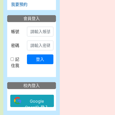
我要預約
會員登入
帳號
密碼
記
登入
住我
校內登入
Google
OpenID 登入