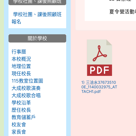
學校社團、課後照顧班
夏令營活動報
學校社團、課後照顧班
報名
關於學校
行事曆
本校概況
地理位置
現任校長
115教室位置圖
1) 三洽水37673510
0E_1140032975_AT
大成校歌演奏
TACH1.pdf
大成校歌合唱
學校沿革
歷任校長
教育儲蓄戶
校友會
家長會