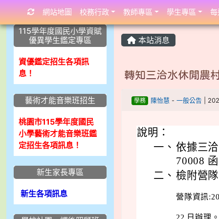
網站地圖
校務行政
教師專區
學生專區
每
:::
:::
:::
115學年度國民小學資賦
優異學生鑑定專區
本站消息
資優鑑定招生各項訊
息！
轉知三洽水休閒農
藝術才能音樂班招生
學務
陳怡慧
-
一般公告
| 20
桃園市115學年度國民
說明：
小學藝術才能音樂班鑑
定招生各項訊息！
一、
依據三洽水
70008
新生家長專區
二、
檢附營隊
新生各項訊息
營隊資訊:20
22 日辦理