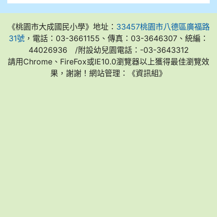
《桃園市大成國民小學》地址：
33457桃園市八德區廣福路
31號
，電話：03-3661155、傳真：03-3646307、統編：
44026936 /附設幼兒園電話：-03-3643312
請用Chrome、FireFox或IE10.0瀏覽器以上獲得最佳瀏覽效
果，謝謝！網站管理：《資訊組》