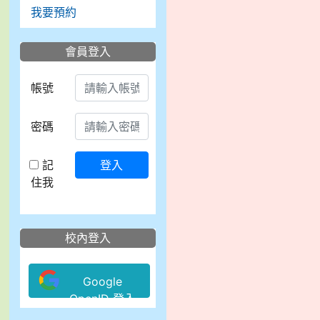
我要預約
會員登入
帳號
密碼
記
登入
住我
校內登入
Google
OpenID 登入