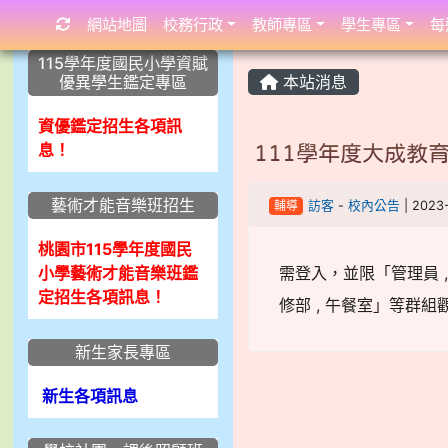
網站地圖
校務行政
教師專區
學生專區
每
:::
:::
:::
115學年度國民小學資賦
優異學生鑑定專區
本站消息
資優鑑定招生各項訊
息！
111學年度大成教
藝術才能音樂班招生
輔導
訪客
-
校內公告
| 2023
桃園市115學年度國民
小學藝術才能音樂班鑑
需登入，並限「管理員 , 校內
定招生各項訊息！
修部 , 午餐室」等群組
新生家長專區
新生各項訊息