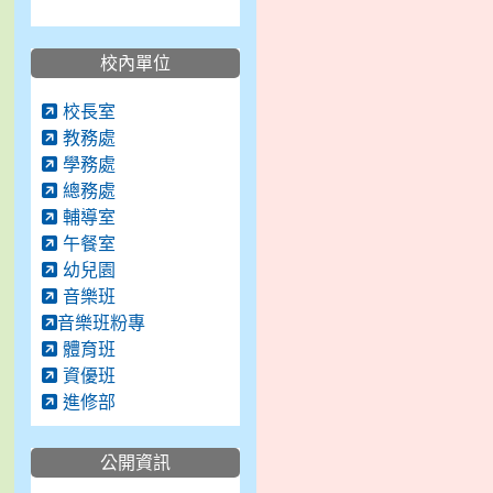
校內單位
校長室
教務處
學務處
總務處
輔導室
午餐室
幼兒園
音樂班
音樂班粉專
體育班
資優班
進修部
公開資訊