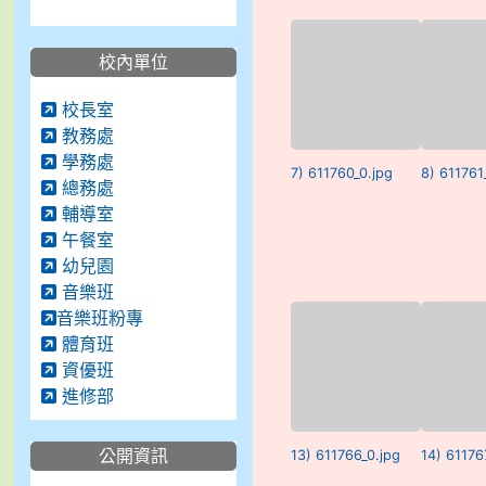
校內單位
校長室
教務處
學務處
7) 611760_0.jpg
8) 611761
總務處
輔導室
午餐室
幼兒園
音樂班
音樂班粉專
體育班
資優班
進修部
公開資訊
13) 611766_0.jpg
14) 61176