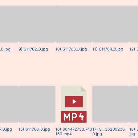
_0.jpg
9) 611762_0.jpg
10) 611763_0.jpg
11) 611764_0.jpg
12) 
7_0.jpg
15) 611768_0.jpg
16) 804472753.740
17) S__35209236_
18) 
160.mp4
0.jpg
jpg