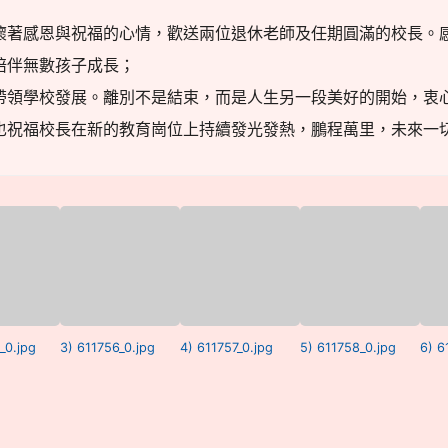
懷著感恩與祝福的心情，歡送兩位退休老師及任期圓滿的校長。
陪伴無數孩子成長；
帶領學校發展。離別不是結束，而是人生另一段美好的開始，衷
也祝福校長在新的教育崗位上持續發光發熱，鵬程萬里，未來一
_0.jpg
3) 611756_0.jpg
4) 611757_0.jpg
5) 611758_0.jpg
6) 6