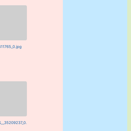
611765_0.jpg
S__35209237_0.