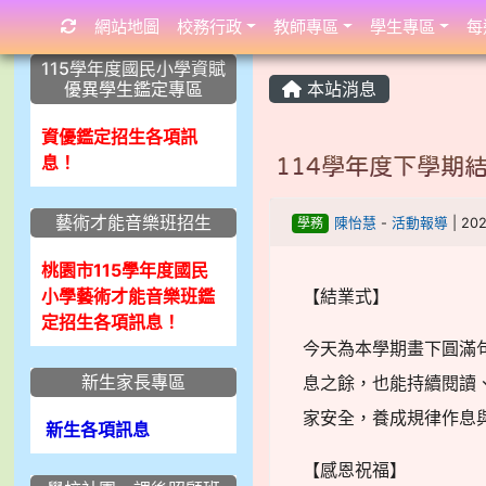
網站地圖
校務行政
教師專區
學生專區
每
:::
:::
:::
115學年度國民小學資賦
優異學生鑑定專區
本站消息
資優鑑定招生各項訊
息！
114學年度下學期
藝術才能音樂班招生
學務
陳怡慧
-
活動報導
| 20
桃園市115學年度國民
小學藝術才能音樂班鑑
【結業式】
定招生各項訊息！
今天為本學期畫下圓滿
新生家長專區
息之餘，也能持續閱讀
家安全，養成規律作息
新生各項訊息
【感恩祝福】