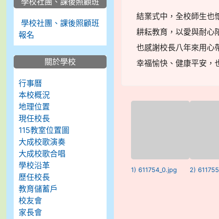
學校社團、課後照顧班
結業式中，全校師生也
學校社團、課後照顧班
耕耘教育，以愛與耐心
報名
也感謝校長八年來用心
關於學校
幸福愉快、健康平安，
行事曆
本校概況
地理位置
現任校長
115教室位置圖
大成校歌演奏
大成校歌合唱
學校沿革
1) 611754_0.jpg
2) 611755
歷任校長
教育儲蓄戶
校友會
家長會