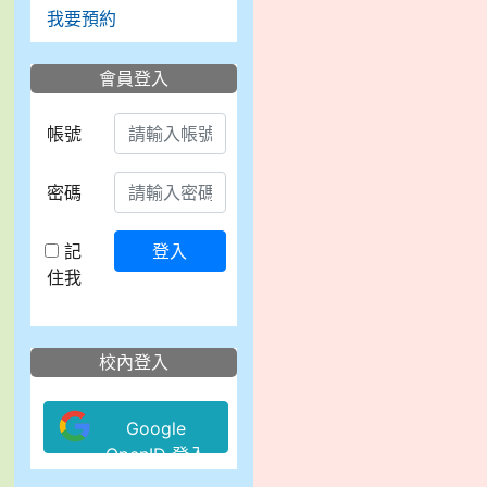
我要預約
會員登入
帳號
密碼
記
登入
住我
校內登入
Google
OpenID 登入