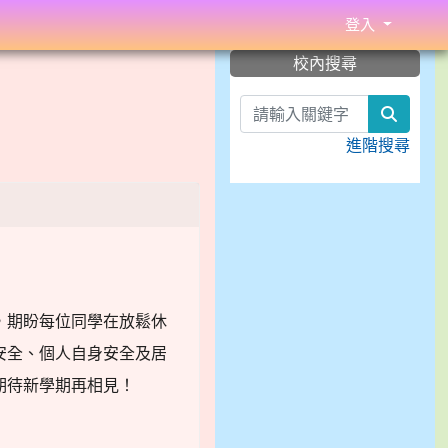
登入
:::
校內搜尋
search
進階搜尋
，期盼每位同學在放鬆休
安全、個人自身安全及居
期待新學期再相見！