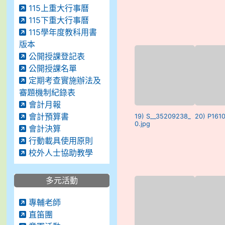
115上重大行事曆
115下重大行事曆
115學年度教科用書
版本
公開授課登記表
公開授課名單
定期考查實施辦法及
審題機制紀錄表
會計月報
會計預算書
19) S__35209238_
20) P161
0.jpg
會計決算
行動載具使用原則
校外人士協助教學
多元活動
專輔老師
直笛團