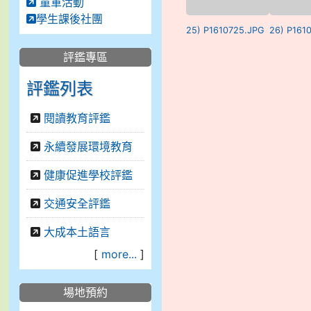
童軍活動
學生課後社團
25) P1610725.JPG
26) P161
評鑑專區
評鑑列表
閱讀教育評鑑
永續發展環境教育
健康促進學校評鑑
交通安全評鑑
大成本土語言
[
more...
]
場地預約