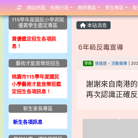
網站地圖
校務行政
教師專區
學生專區
每
:::
:::
:::
115學年度國民小學資賦
優異學生鑑定專區
本站消息
資優鑑定招生各項訊
息！
6年級反毒宣導
藝術才能音樂班招生
學務
張達達
-
活動報導
| 20
桃園市115學年度國民
謝謝來自南港的
小學藝術才能音樂班鑑
定招生各項訊息！
再次認識正確反
新生家長專區
新生各項訊息