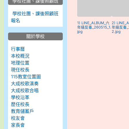
學校社團、課後照顧班
學校社團、課後照顧班
報名
1) LINE_ALBUM_六
2) LINE
年級反毒_260515_1.
年級反毒_2
jpg
2.jpg
關於學校
行事曆
本校概況
地理位置
現任校長
115教室位置圖
大成校歌演奏
大成校歌合唱
學校沿革
歷任校長
教育儲蓄戶
校友會
家長會