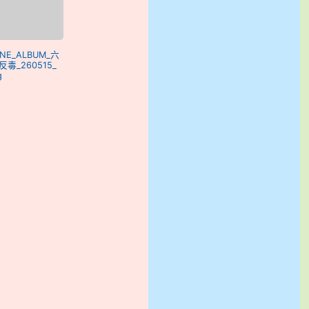
LINE_ALBUM_六
毒_260515_
g