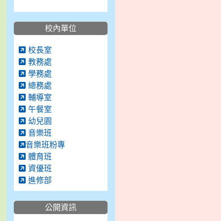
校內單位
校長室
教務處
學務處
總務處
輔導室
午餐室
幼兒園
音樂班
音樂班粉專
體育班
資優班
進修部
公開資訊