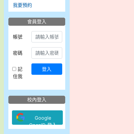
我要預約
會員登入
帳號
密碼
記
登入
住我
校內登入
Google
OpenID 登入