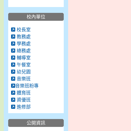
校內單位
校長室
教務處
學務處
總務處
輔導室
午餐室
幼兒園
音樂班
音樂班粉專
體育班
資優班
進修部
公開資訊