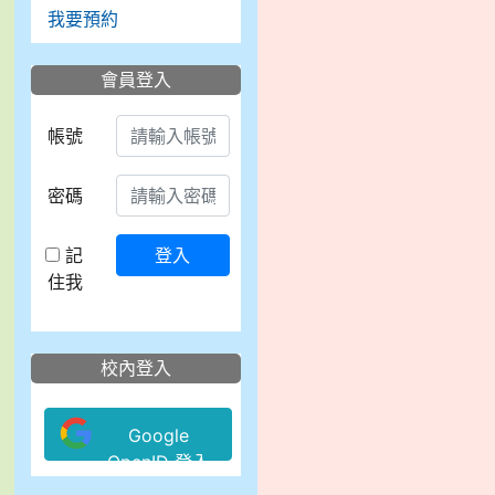
我要預約
會員登入
帳號
密碼
記
登入
住我
校內登入
Google
OpenID 登入