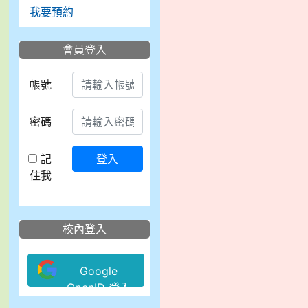
我要預約
會員登入
帳號
密碼
記
登入
住我
校內登入
Google
OpenID 登入