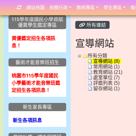
網站地圖
校務行政
教師專區
學生專區
每
:::
:::
:::
115學年度國民小學資賦
優異學生鑑定專區
所有連結
資優鑑定招生各項訊
宣導網站
息！
所有分類
宣導網站 (8)
藝術才能音樂班招生
常用網站 (1)
教育網站 (21)
桃園市115學年度國民
處室單位 (7)
小學藝術才能音樂班鑑
評鑑列表 (5)
留存網站 (1)
定招生各項訊息！
新生家長專區
新生各項訊息