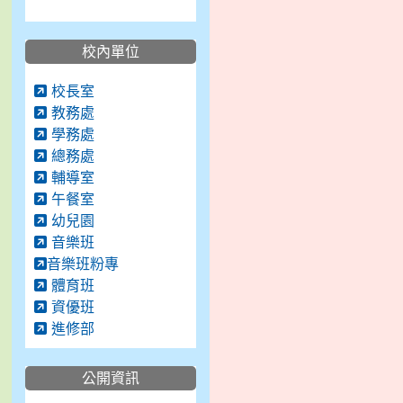
校內單位
校長室
教務處
學務處
總務處
輔導室
午餐室
幼兒園
音樂班
音樂班粉專
體育班
資優班
進修部
公開資訊