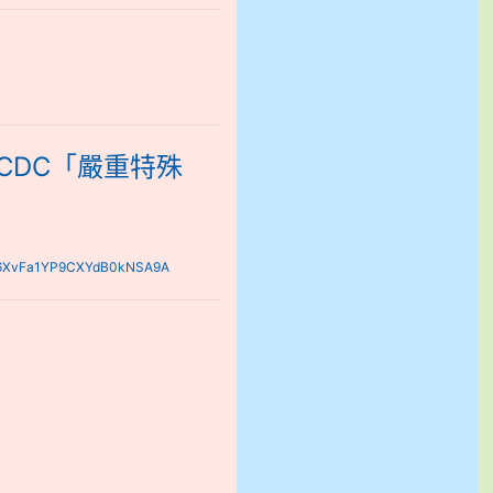
殊傳染性肺炎專區」
CDC「嚴重特殊
x/N6XvFa1YP9CXYdB0kNSA9A