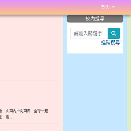
登入
:::
校內搜尋
search
進階搜尋
會 由國內推向國際 全球一起
邀...